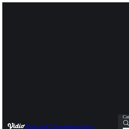
Car
Home
Live
TV Show
Sports
Kids
News