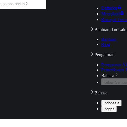
Daftarku
Mengikuti
Riwayat Tont
Bantuan dan Lain
Bantuan
Blog
Pengaturan
Pengaturan A
Pemeriksaan J
Bahasa
Keluar Semua
Bahasa
Indonesia
Inggris