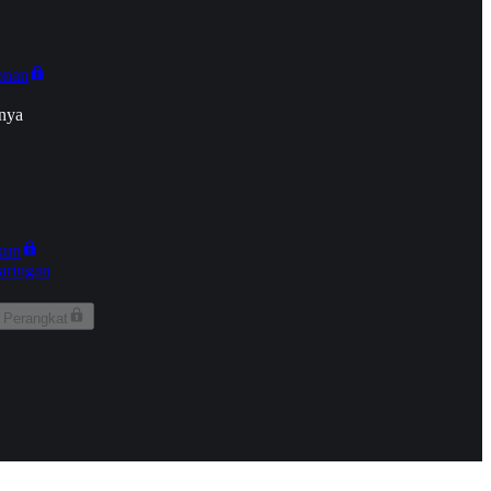
onan
nya
kun
aringan
 Perangkat