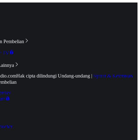
n Pembelian
e TV
Lainnya
idio.com
Hak cipta dilindungi Undang-undang
|
Syarat & Ketentuan
embelian
emier
tif
oucher