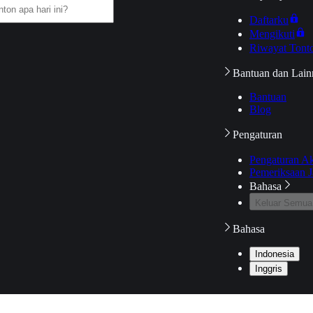
Daftarku
Mengikuti
Riwayat Tont
Bantuan dan Lain
Bantuan
Blog
Pengaturan
Pengaturan A
Pemeriksaan J
Bahasa
Keluar Semua
Bahasa
Indonesia
Inggris