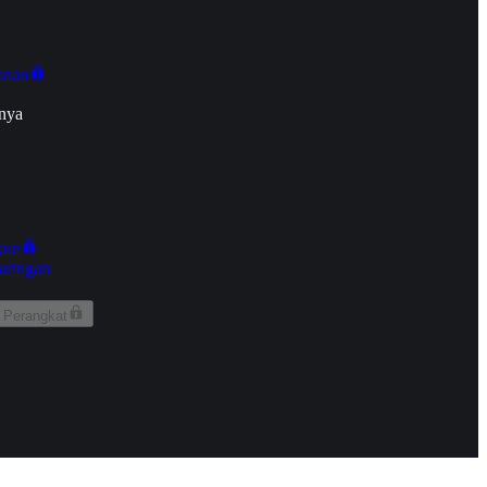
onan
nya
kun
aringan
 Perangkat