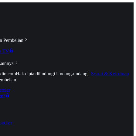
n Pembelian
e TV
Lainnya
idio.com
Hak cipta dilindungi Undang-undang
|
Syarat & Ketentuan
embelian
emier
tif
oucher