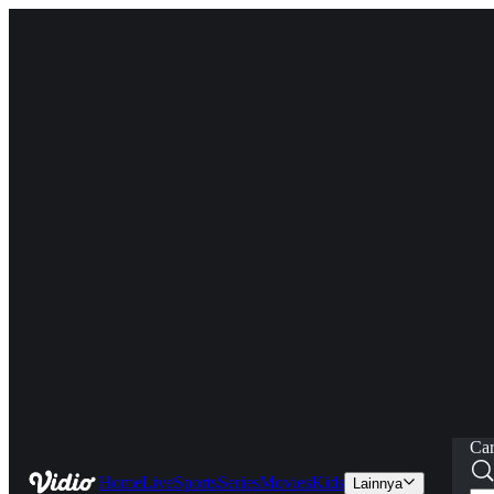
Car
Home
Live
Sports
Series
Movies
Kids
Lainnya