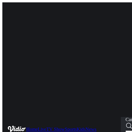
Car
Home
Live
TV Show
Sports
Kids
News