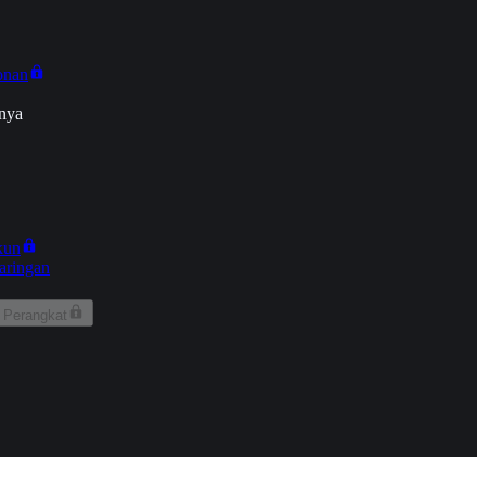
onan
nya
kun
aringan
 Perangkat