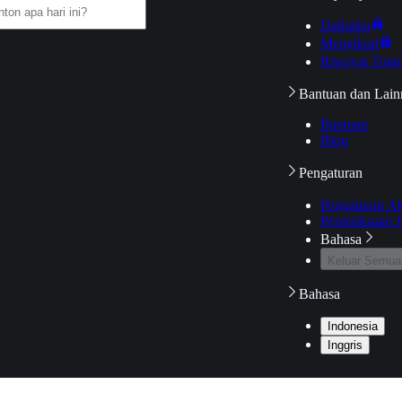
Daftarku
Mengikuti
Riwayat Tont
Bantuan dan Lain
Bantuan
Blog
Pengaturan
Pengaturan A
Pemeriksaan J
Bahasa
Keluar Semua
Bahasa
Indonesia
Inggris