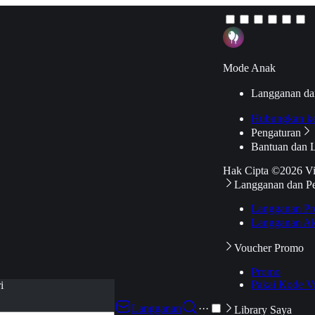
Mode Anak
Langganan da
Hubungkan k
Pengaturan
Bantuan dan 
Hak Cipta ©2026 V
Langganan dan P
Langganan Pr
Langganan Ak
Voucher Promo
Promo
Pakai Kode V
i
Langganan
···
Library Saya