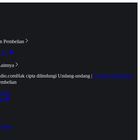
n Pembelian
e TV
Lainnya
idio.com
Hak cipta dilindungi Undang-undang
|
Syarat & Ketentuan
embelian
emier
tif
oucher