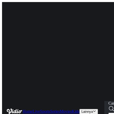
Car
Home
Live
Sports
Series
Movies
Kids
Lainnya