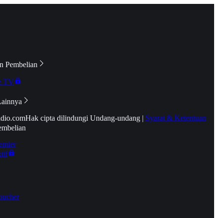
n Pembelian
e TV
Lainnya
idio.com
Hak cipta dilindungi Undang-undang
|
Syarat & Ketentuan
embelian
emier
tif
oucher