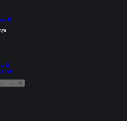
onan
nya
kun
aringan
 Perangkat