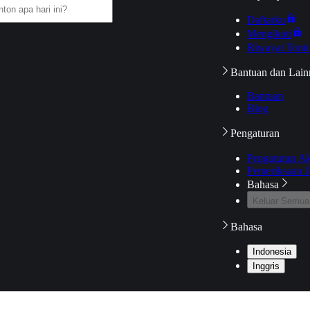
Daftarku
Mengikuti
Riwayat Tont
Bantuan dan Lain
Bantuan
Blog
Pengaturan
Pengaturan A
Pemeriksaan J
Bahasa
Keluar Semua
Bahasa
Indonesia
Inggris