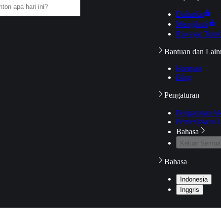
Daftarku
Mengikuti
Riwayat Tont
Bantuan dan Lain
Bantuan
Blog
Pengaturan
Pengaturan A
Pemeriksaan J
Bahasa
Keluar Semua
Bahasa
Indonesia
Inggris