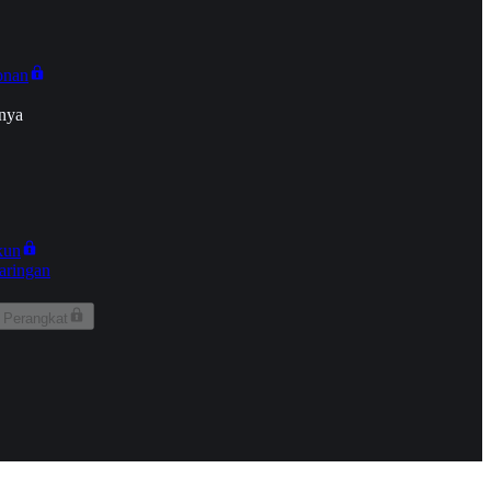
onan
nya
kun
aringan
 Perangkat