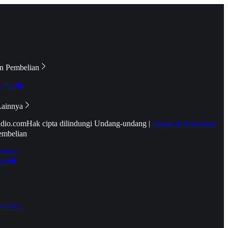
n Pembelian
e TV
Lainnya
idio.com
Hak cipta dilindungi Undang-undang
|
Syarat & Ketentuan
embelian
emier
tif
oucher