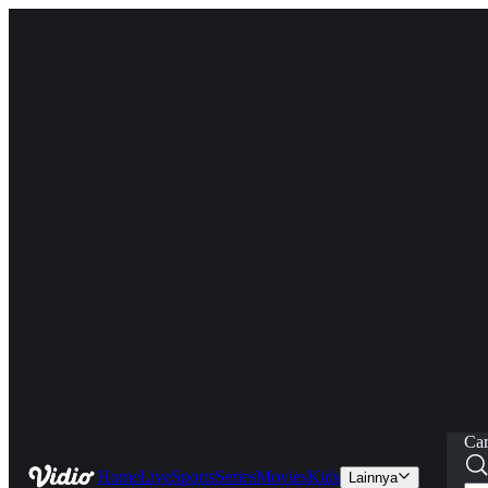
Car
Home
Live
Sports
Series
Movies
Kids
Lainnya