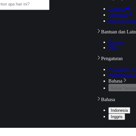
Daftarku
Mengikuti
Riwayat Tont
Bantuan dan Lain
Bantuan
Blog
Pengaturan
Pengaturan A
Pemeriksaan J
Bahasa
Keluar Semua
Bahasa
Indonesia
Inggris