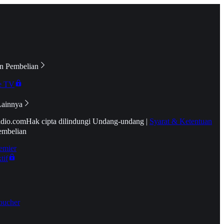
n Pembelian
e TV
Lainnya
idio.com
Hak cipta dilindungi Undang-undang
|
Syarat & Ketentuan
embelian
emier
tif
oucher