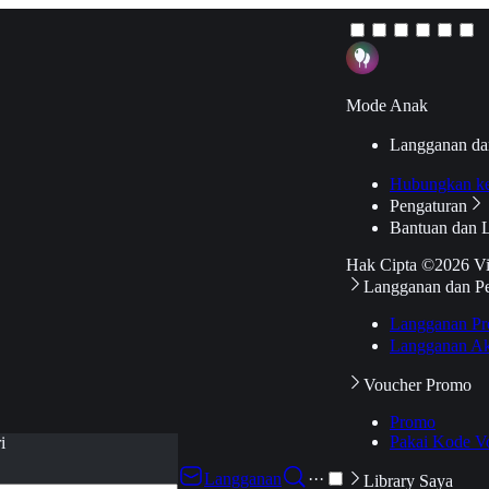
Mode Anak
Langganan da
Hubungkan k
Pengaturan
Bantuan dan 
Hak Cipta ©2026 V
Langganan dan P
Langganan Pr
Langganan Ak
Voucher Promo
Promo
Pakai Kode V
i
Langganan
···
Library Saya