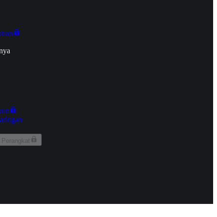
onan
nya
kun
aringan
 Perangkat