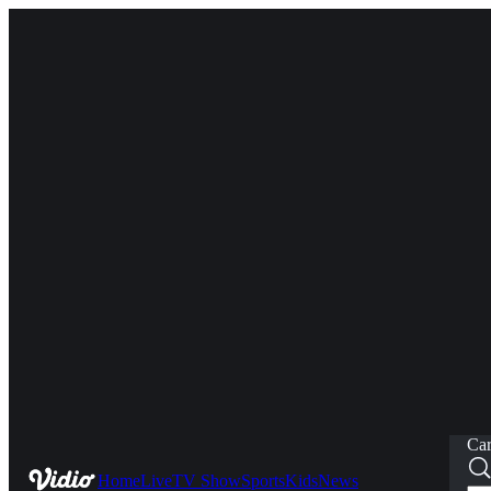
Car
Home
Live
TV Show
Sports
Kids
News