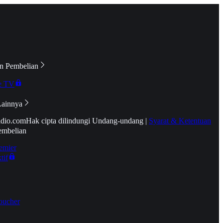
n Pembelian
e TV
Lainnya
idio.com
Hak cipta dilindungi Undang-undang
|
Syarat & Ketentuan
embelian
emier
tif
oucher