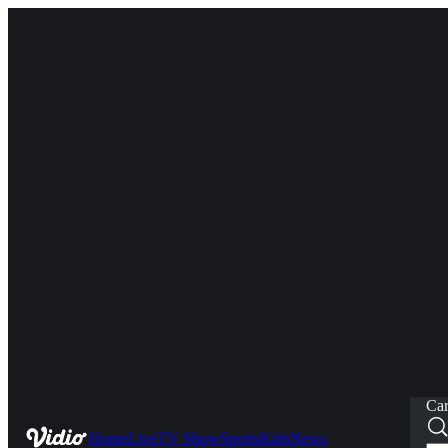
Car
Home
Live
TV Show
Sports
Kids
News