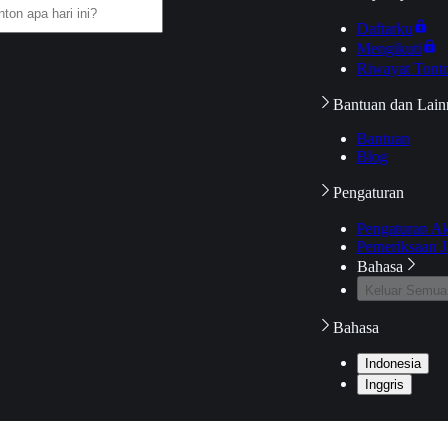
Daftarku
Mengikuti
Riwayat Tont
Bantuan dan Lain
Bantuan
Blog
Pengaturan
Pengaturan A
Pemeriksaan J
Bahasa
Keluar Semua
Bahasa
Indonesia
Inggris