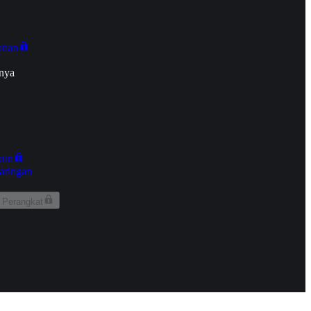
onan
nya
kun
aringan
 Perangkat