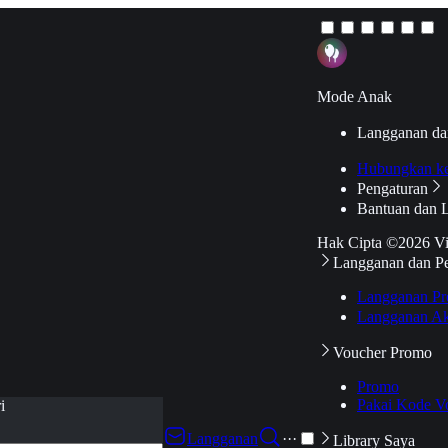
Mode Anak
Langganan da
Hubungkan k
Pengaturan
Bantuan dan 
Hak Cipta ©2026 V
Langganan dan P
Langganan Pr
Langganan Ak
Voucher Promo
Promo
Pakai Kode V
i
Langganan
···
Library Saya