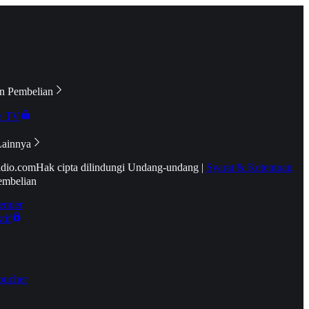
n Pembelian
e TV
Lainnya
idio.com
Hak cipta dilindungi Undang-undang
|
Syarat & Ketentuan
embelian
emier
tif
oucher