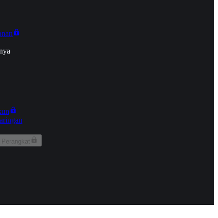
onan
nya
kun
aringan
 Perangkat