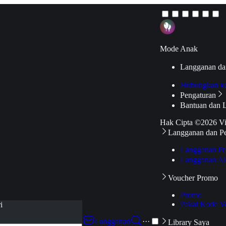
Mode Anak
Langganan da
Hubungkan k
Pengaturan
Bantuan dan 
Hak Cipta ©2026 V
Langganan dan P
Langganan Pr
Langganan Ak
Voucher Promo
Promo
Pakai Kode V
i
Langganan
···
Library Saya