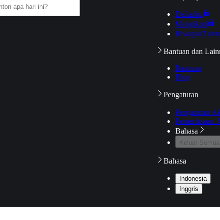
Daftarku
Mengikuti
Riwayat Tont
Bantuan dan Lain
Bantuan
Blog
Pengaturan
Pengaturan A
Pemeriksaan J
Bahasa
Keluar Semua
Bahasa
Indonesia
Inggris