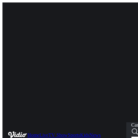
Car
Home
Live
TV Show
Sports
Kids
News