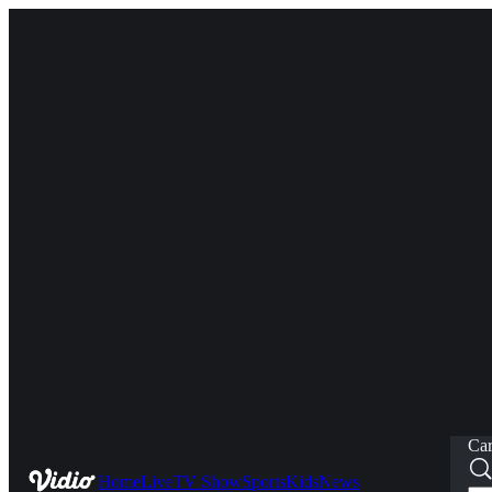
Car
Home
Live
TV Show
Sports
Kids
News