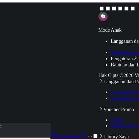
Mode Anak
Langganan da
Hubungkan k
Pengaturan
Bantuan dan 
Hak Cipta ©2026 V
Langganan dan P
Langganan Pr
Langganan Ak
Voucher Promo
Promo
Pakai Kode V
i
Langganan
···
Library Saya