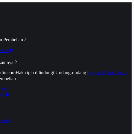
n Pembelian
e TV
Lainnya
idio.com
Hak cipta dilindungi Undang-undang
|
Syarat & Ketentuan
embelian
emier
tif
oucher