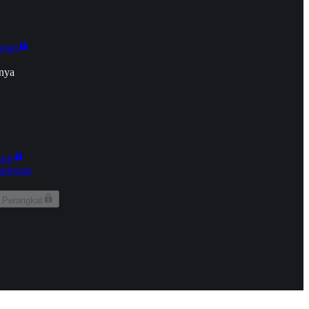
onan
nya
kun
aringan
 Perangkat