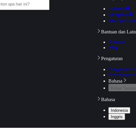
Daftarku
Mengikuti
Riwayat Tont
Bantuan dan Lain
Bantuan
Blog
Pengaturan
Pengaturan A
Pemeriksaan J
Bahasa
Keluar Semua
Bahasa
Indonesia
Inggris