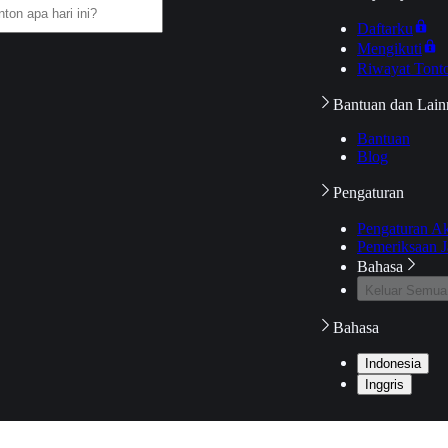
Daftarku
Mengikuti
Riwayat Tont
Bantuan dan Lain
Bantuan
Blog
Pengaturan
Pengaturan A
Pemeriksaan J
Bahasa
Keluar Semua
Bahasa
Indonesia
Inggris