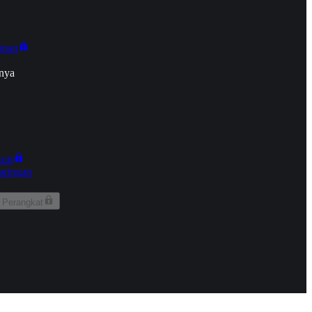
onan
nya
kun
aringan
 Perangkat