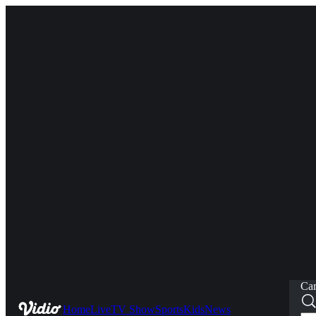
Car
Home
Live
TV Show
Sports
Kids
News