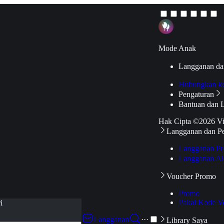
Mode Anak
Langganan da
Hubungkan k
Pengaturan
Bantuan dan 
Hak Cipta ©2026 V
Langganan dan P
Langganan Pr
Langganan Ak
Voucher Promo
Promo
Pakai Kode V
i
Langganan
···
Library Saya