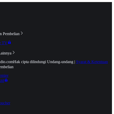
n Pembelian
e TV
Lainnya
idio.com
Hak cipta dilindungi Undang-undang
|
Syarat & Ketentuan
embelian
emier
tif
oucher