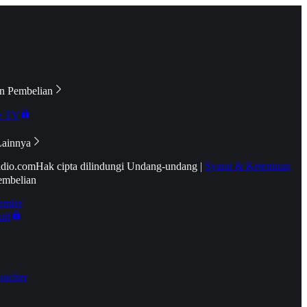
n Pembelian
e TV
Lainnya
idio.com
Hak cipta dilindungi Undang-undang
|
Syarat & Ketentuan
embelian
emier
tif
oucher