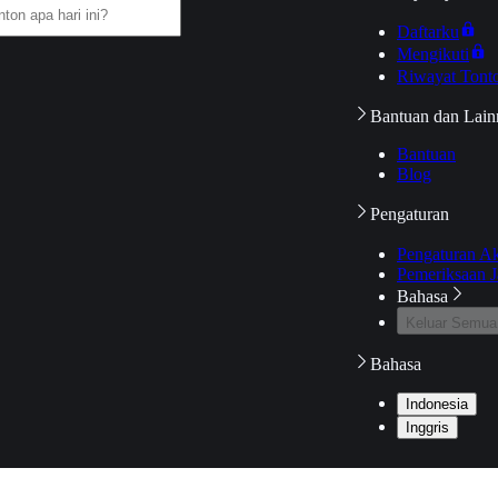
Daftarku
Mengikuti
Riwayat Tont
Bantuan dan Lain
Bantuan
Blog
Pengaturan
Pengaturan A
Pemeriksaan J
Bahasa
Keluar Semua
Bahasa
Indonesia
Inggris