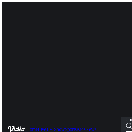
Car
Home
Live
TV Show
Sports
Kids
News