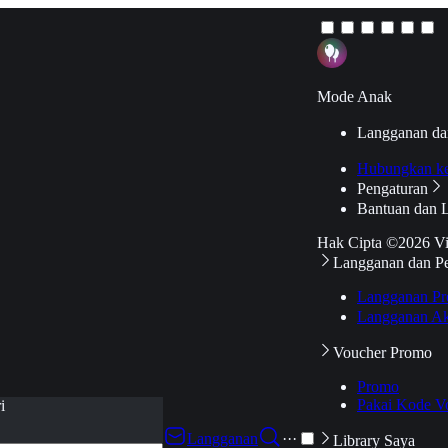
Mode Anak
Langganan da
Hubungkan k
Pengaturan
Bantuan dan 
Hak Cipta ©2026 V
Langganan dan P
Langganan Pr
Langganan Ak
Voucher Promo
Promo
Pakai Kode V
i
Langganan
···
Library Saya