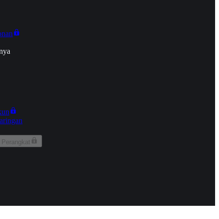
onan
nya
kun
aringan
 Perangkat