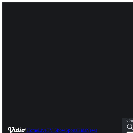
Car
Home
Live
TV Show
Sports
Kids
News