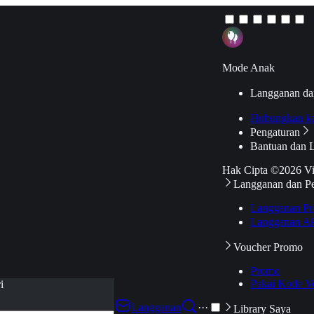
Mode Anak
Langganan da
Hubungkan k
Pengaturan
Bantuan dan 
Hak Cipta ©2026 V
Langganan dan P
Langganan Pr
Langganan Ak
Voucher Promo
Promo
Pakai Kode V
i
Langganan
···
Library Saya