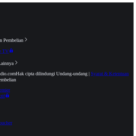
n Pembelian
e TV
Lainnya
idio.com
Hak cipta dilindungi Undang-undang
|
Syarat & Ketentuan
embelian
emier
tif
oucher