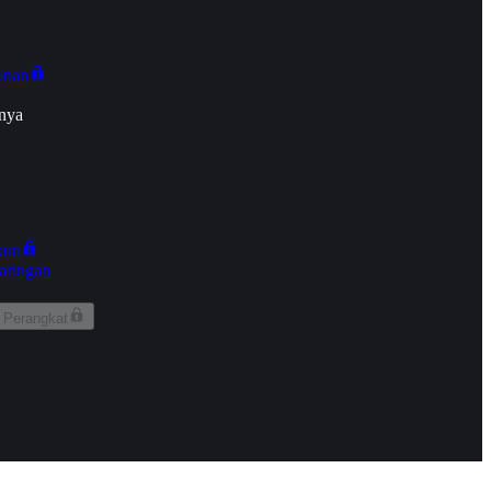
onan
nya
kun
aringan
 Perangkat