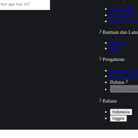
Daftarku
Mengikuti
Riwayat Tont
Bantuan dan Lain
Bantuan
Blog
Pengaturan
Pengaturan A
Pemeriksaan J
Bahasa
Keluar Semua
Bahasa
Indonesia
Inggris