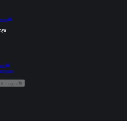
onan
nya
kun
aringan
 Perangkat