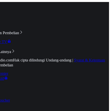
n Pembelian
e TV
Lainnya
idio.com
Hak cipta dilindungi Undang-undang
|
Syarat & Ketentuan
embelian
emier
tif
oucher