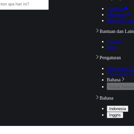
Daftarku
Mengikuti
Riwayat Tont
Bantuan dan Lain
Bantuan
Blog
Pengaturan
Pengaturan A
Pemeriksaan J
Bahasa
Keluar Semua
Bahasa
Indonesia
Inggris