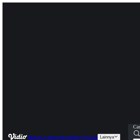
Car
Home
Live
Sports
Series
Movies
Kids
Lainnya