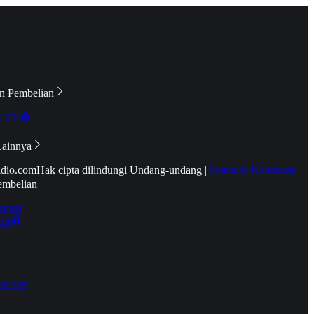
n Pembelian
e TV
Lainnya
idio.com
Hak cipta dilindungi Undang-undang
|
Syarat & Ketentuan
embelian
emier
tif
oucher