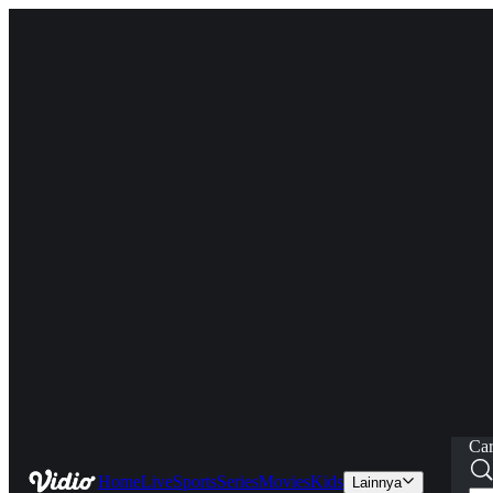
Car
Home
Live
Sports
Series
Movies
Kids
Lainnya