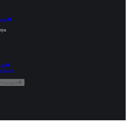
onan
nya
kun
aringan
 Perangkat