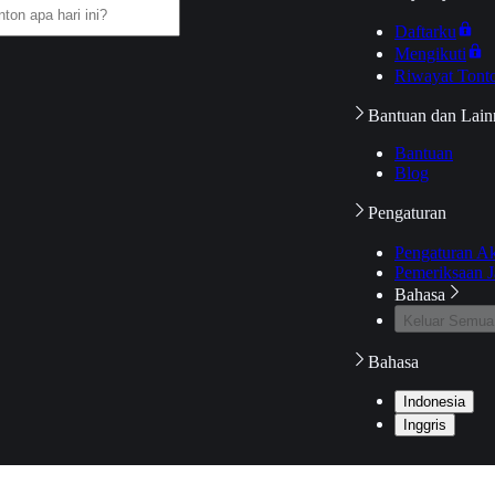
Daftarku
Mengikuti
Riwayat Tont
Bantuan dan Lain
Bantuan
Blog
Pengaturan
Pengaturan A
Pemeriksaan J
Bahasa
Keluar Semua
Bahasa
Indonesia
Inggris