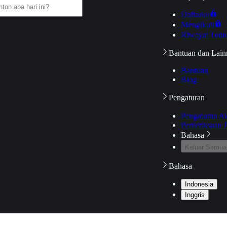
Daftarku
Mengikuti
Riwayat Tont
Bantuan dan Lain
Bantuan
Blog
Pengaturan
Pengaturan A
Pemeriksaan J
Bahasa
Keluar Semua
Bahasa
Indonesia
Inggris