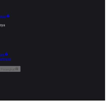
onan
nya
kun
aringan
 Perangkat