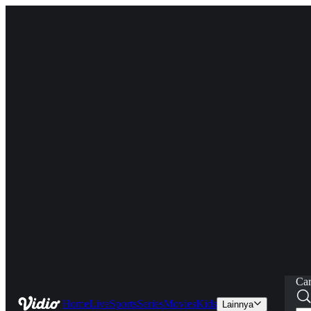
Car
Home
Live
Sports
Series
Movies
Kids
Lainnya