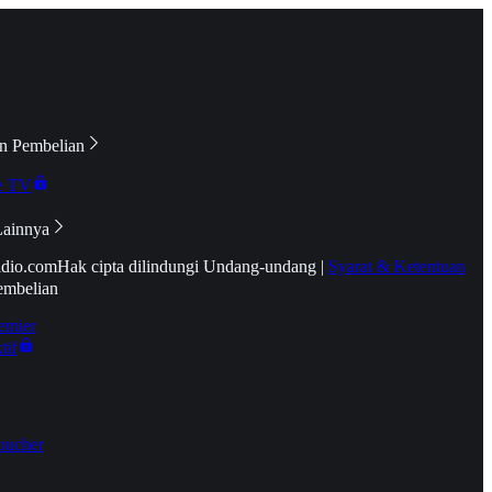
n Pembelian
e TV
Lainnya
idio.com
Hak cipta dilindungi Undang-undang
|
Syarat & Ketentuan
embelian
emier
tif
oucher