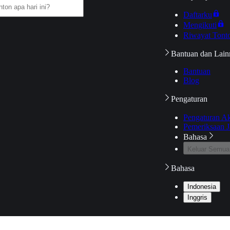
Daftarku
Mengikuti
Riwayat Tont
Bantuan dan Lain
Bantuan
Blog
Pengaturan
Pengaturan A
Pemeriksaan J
Bahasa
Keluar Semua
Bahasa
Indonesia
Inggris