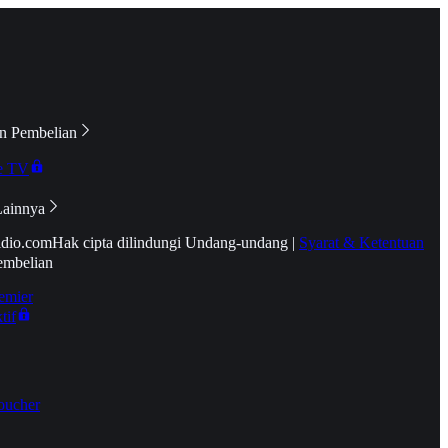
n Pembelian
e TV
Lainnya
idio.com
Hak cipta dilindungi Undang-undang
|
Syarat & Ketentuan
embelian
emier
tif
oucher