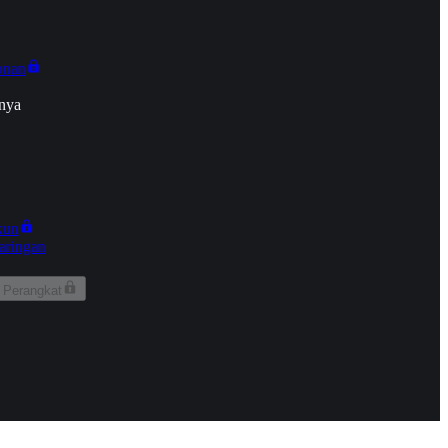
onan
nya
kun
aringan
 Perangkat