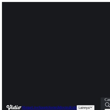
Car
Home
Live
Sports
Series
Movies
Kids
Lainnya