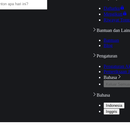
Daftarku
Mengikuti
Riwayat Tont
Bantuan dan Lain
Bantuan
Blog
Pengaturan
Pengaturan A
Pemeriksaan J
Bahasa
Keluar Semua
Bahasa
Indonesia
Inggris