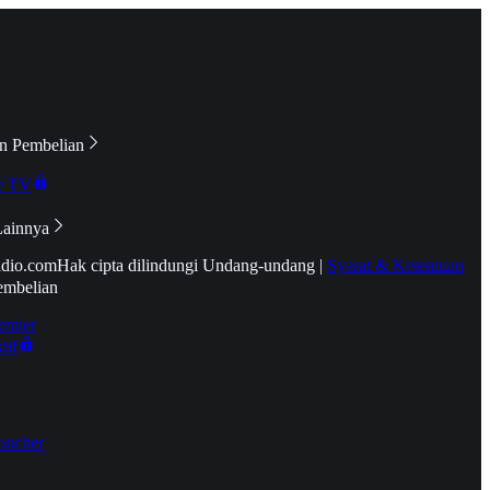
n Pembelian
e TV
Lainnya
idio.com
Hak cipta dilindungi Undang-undang
|
Syarat & Ketentuan
embelian
emier
tif
oucher