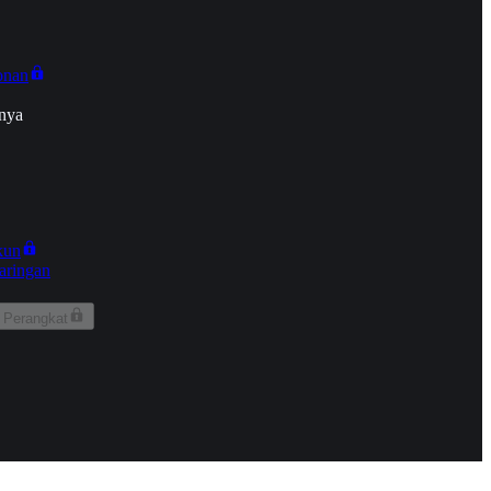
onan
nya
kun
aringan
 Perangkat