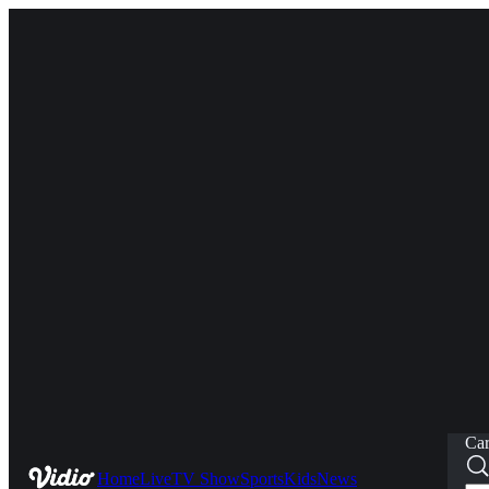
Car
Home
Live
TV Show
Sports
Kids
News