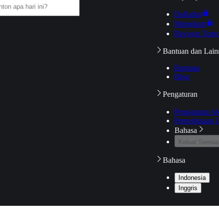
Daftarku
Mengikuti
Riwayat Tont
Bantuan dan Lain
Bantuan
Blog
Pengaturan
Pengaturan A
Pemeriksaan J
Bahasa
Keluar Semua
Bahasa
Indonesia
Inggris