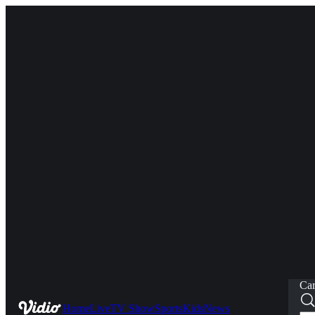
Car
Home
Live
TV Show
Sports
Kids
News