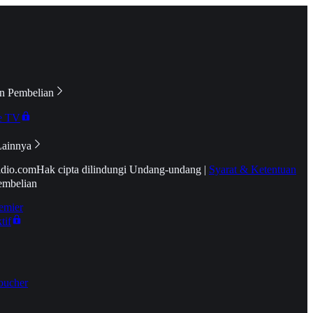
n Pembelian
e TV
Lainnya
idio.com
Hak cipta dilindungi Undang-undang
|
Syarat & Ketentuan
embelian
emier
tif
oucher