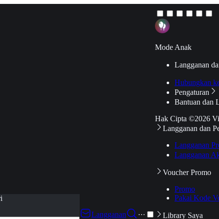
Mode Anak
Langganan da
Hubungkan k
Pengaturan
Bantuan dan 
Hak Cipta ©2026 V
Langganan dan P
Langganan Pr
Langganan Ak
Voucher Promo
Promo
Pakai Kode V
i
Langganan
···
Library Saya