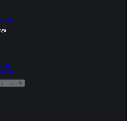
onan
nya
kun
aringan
 Perangkat