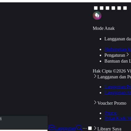
Mode Anak
Langganan da
Hubungkan k
Pengaturan
Bantuan dan 
Hak Cipta ©2026 V
Langganan dan P
Langganan Pr
Langganan Ak
Voucher Promo
Promo
Pakai Kode V
i
Langganan
···
Library Saya