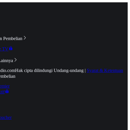
n Pembelian
e TV
Lainnya
idio.com
Hak cipta dilindungi Undang-undang
|
Syarat & Ketentuan
embelian
emier
tif
oucher