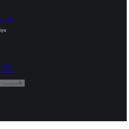
onan
nya
kun
aringan
 Perangkat