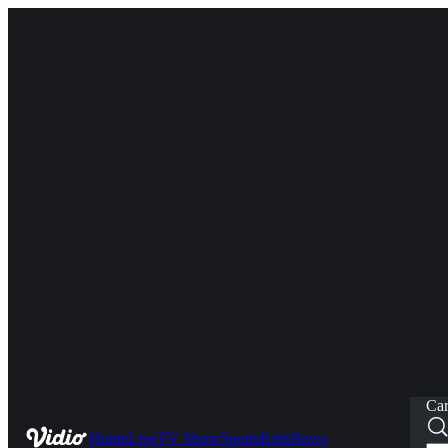
Car
Home
Live
TV Show
Sports
Kids
News