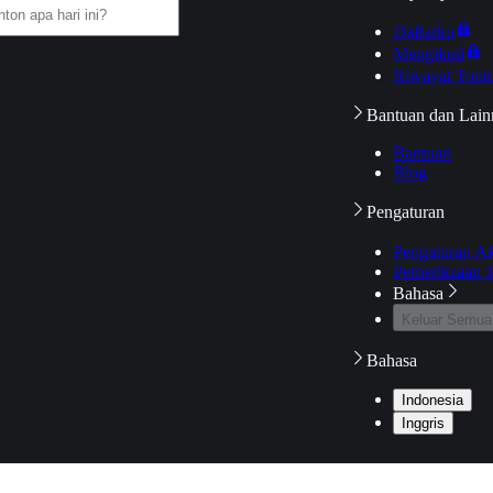
Daftarku
Mengikuti
Riwayat Tont
Bantuan dan Lain
Bantuan
Blog
Pengaturan
Pengaturan A
Pemeriksaan J
Bahasa
Keluar Semua
Bahasa
Indonesia
Inggris