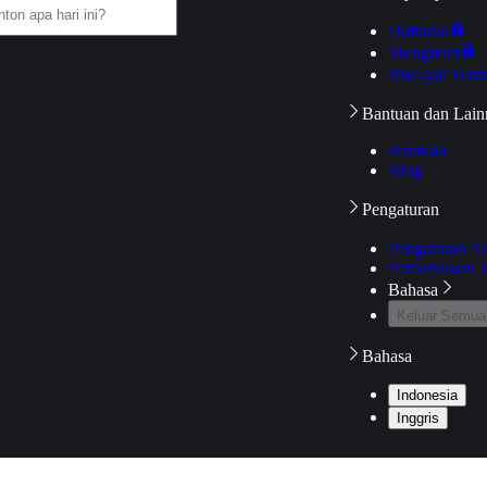
Daftarku
Mengikuti
Riwayat Tont
Bantuan dan Lain
Bantuan
Blog
Pengaturan
Pengaturan A
Pemeriksaan J
Bahasa
Keluar Semua
Bahasa
Indonesia
Inggris