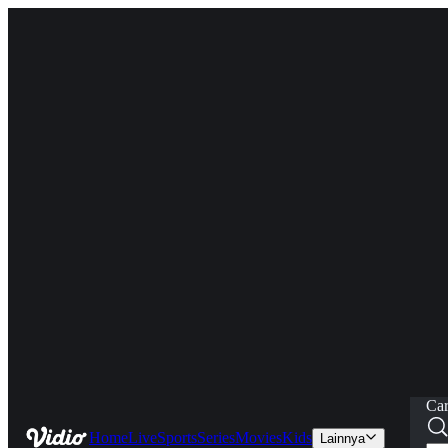
Car
Home
Live
Sports
Series
Movies
Kids
Lainnya