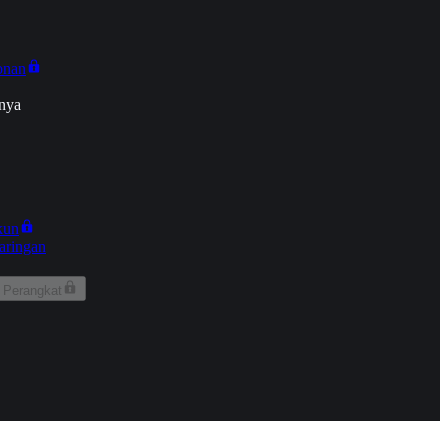
onan
nya
kun
aringan
 Perangkat