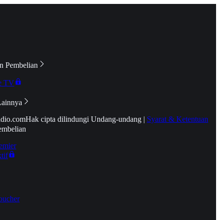
n Pembelian
e TV
Lainnya
idio.com
Hak cipta dilindungi Undang-undang
|
Syarat & Ketentuan
embelian
emier
tif
oucher