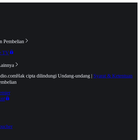
n Pembelian
e TV
Lainnya
idio.com
Hak cipta dilindungi Undang-undang
|
Syarat & Ketentuan
embelian
emier
tif
oucher