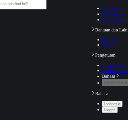
Daftarku
Mengikuti
Riwayat Tont
Bantuan dan Lain
Bantuan
Blog
Pengaturan
Pengaturan A
Pemeriksaan J
Bahasa
Keluar Semua
Bahasa
Indonesia
Inggris