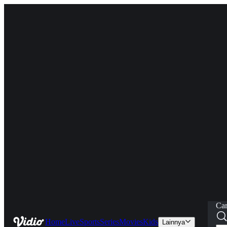
Car
Home
Live
Sports
Series
Movies
Kids
Lainnya