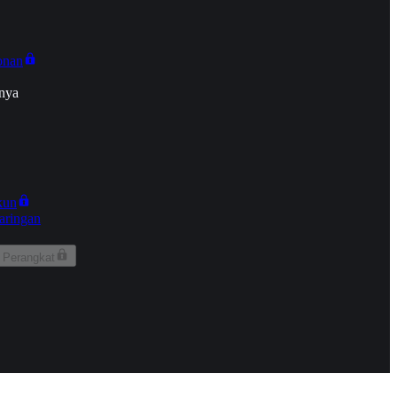
onan
nya
kun
aringan
 Perangkat