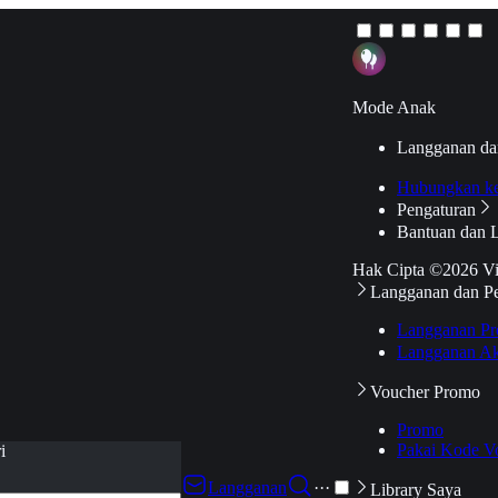
Mode Anak
Langganan da
Hubungkan k
Pengaturan
Bantuan dan 
Hak Cipta ©2026 V
Langganan dan P
Langganan Pr
Langganan Ak
Voucher Promo
Promo
Pakai Kode V
i
Langganan
···
Library Saya