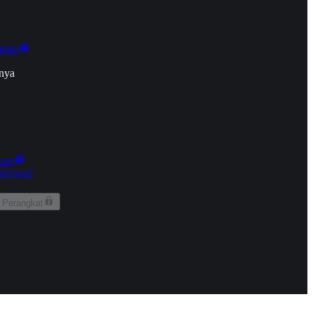
onan
nya
kun
aringan
 Perangkat