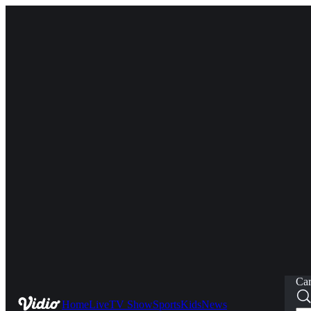
Car
Home
Live
TV Show
Sports
Kids
News