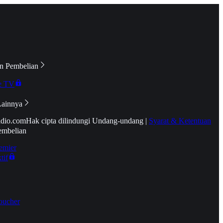
n Pembelian
e TV
Lainnya
idio.com
Hak cipta dilindungi Undang-undang
|
Syarat & Ketentuan
embelian
emier
tif
oucher