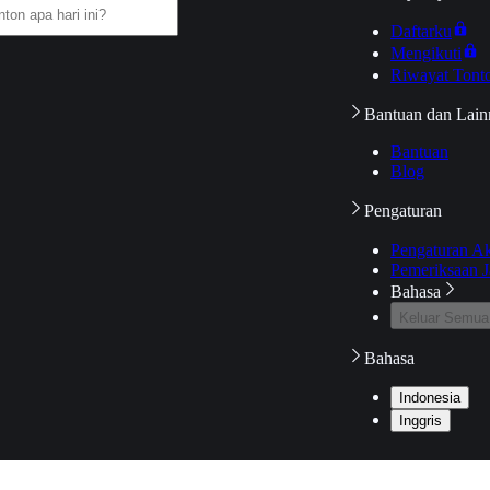
Daftarku
Mengikuti
Riwayat Tont
Bantuan dan Lain
Bantuan
Blog
Pengaturan
Pengaturan A
Pemeriksaan J
Bahasa
Keluar Semua
Bahasa
Indonesia
Inggris