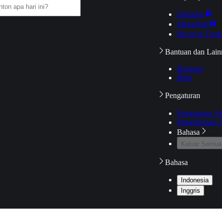
Daftarku
Mengikuti
Riwayat Tont
Bantuan dan Lain
Bantuan
Blog
Pengaturan
Pengaturan A
Pemeriksaan J
Bahasa
Keluar Semua
Bahasa
Indonesia
Inggris