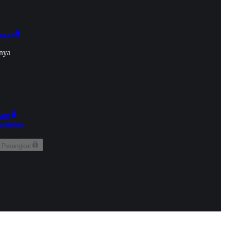
onan
nya
kun
aringan
 Perangkat