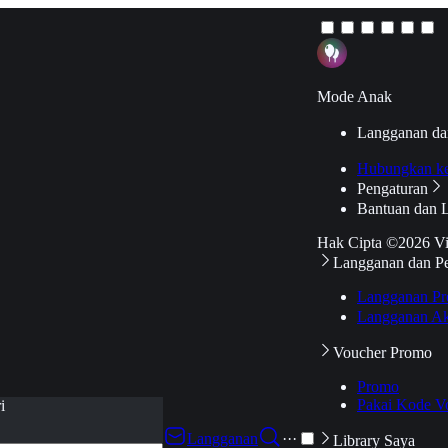
Mode Anak
Langganan da
Hubungkan k
Pengaturan
Bantuan dan 
Hak Cipta ©2026 V
Langganan dan P
Langganan Pr
Langganan Ak
Voucher Promo
Promo
Pakai Kode V
i
Langganan
···
Library Saya