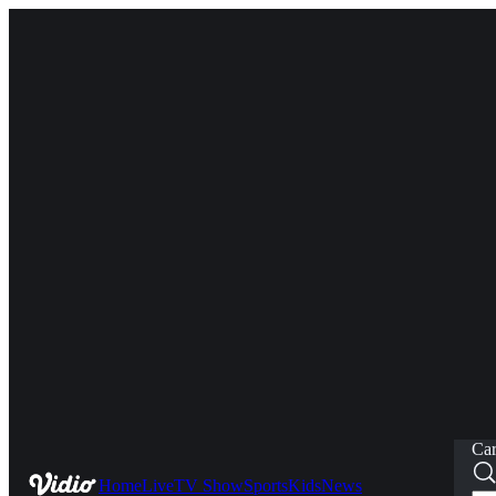
Car
Home
Live
TV Show
Sports
Kids
News