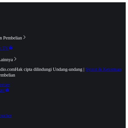
n Pembelian
e TV
Lainnya
idio.com
Hak cipta dilindungi Undang-undang
|
Syarat & Ketentuan
embelian
emier
tif
oucher