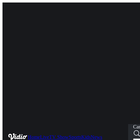
Car
Home
Live
TV Show
Sports
Kids
News