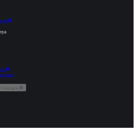
onan
nya
kun
aringan
 Perangkat