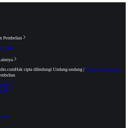
n Pembelian
e TV
Lainnya
idio.com
Hak cipta dilindungi Undang-undang
|
Syarat & Ketentuan
embelian
emier
tif
oucher