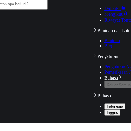
Daftarku
Mengikuti
Riwayat Tont
Bantuan dan Lain
Bantuan
Blog
Pengaturan
Pengaturan A
Pemeriksaan J
Bahasa
Keluar Semua
Bahasa
Indonesia
Inggris