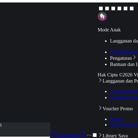
Mode Anak
Langganan da
Hubungkan k
Pengaturan
Bantuan dan 
Hak Cipta ©2026 V
Langganan dan P
Langganan Pr
Langganan Ak
Voucher Promo
Promo
Pakai Kode V
i
Langganan
···
Library Saya