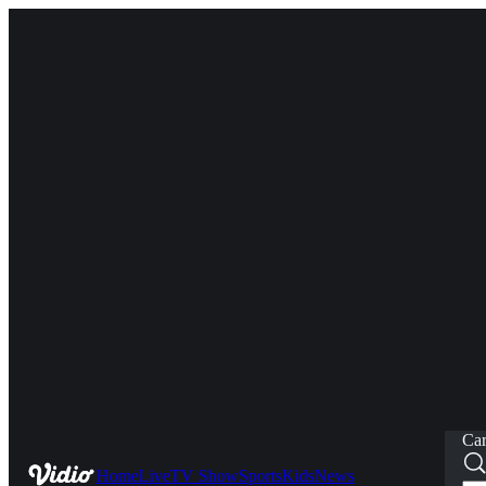
Car
Home
Live
TV Show
Sports
Kids
News