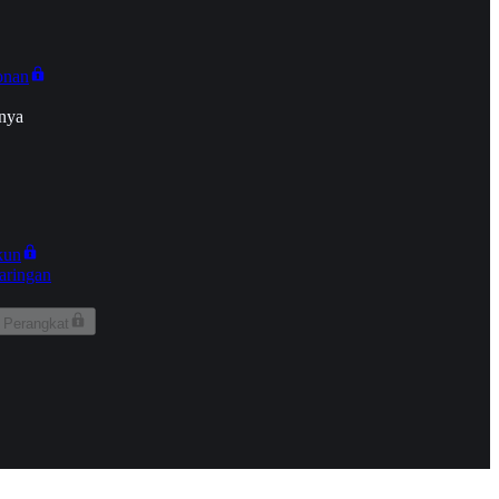
onan
nya
kun
aringan
 Perangkat