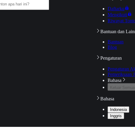
Daftarku
Mengikuti
Riwayat Tont
Bantuan dan Lain
Bantuan
Blog
Pengaturan
Pengaturan A
Pemeriksaan J
Bahasa
Keluar Semua
Bahasa
Indonesia
Inggris