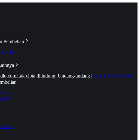
n Pembelian
e TV
Lainnya
idio.com
Hak cipta dilindungi Undang-undang
|
Syarat & Ketentuan
embelian
emier
tif
oucher