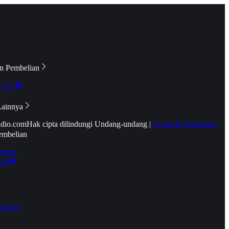
n Pembelian
e TV
Lainnya
idio.com
Hak cipta dilindungi Undang-undang
|
Syarat & Ketentuan
embelian
emier
tif
oucher