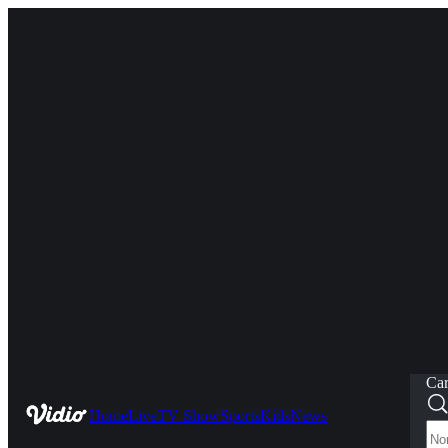
Car
Home
Live
TV Show
Sports
Kids
News