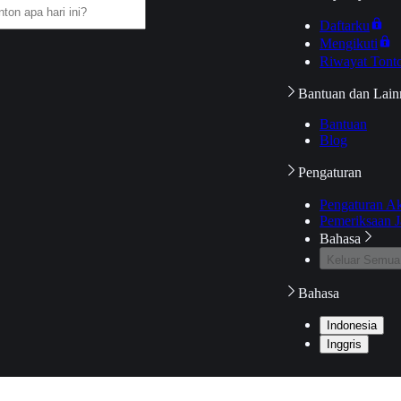
Daftarku
Mengikuti
Riwayat Tont
Bantuan dan Lain
Bantuan
Blog
Pengaturan
Pengaturan A
Pemeriksaan J
Bahasa
Keluar Semua
Bahasa
Indonesia
Inggris