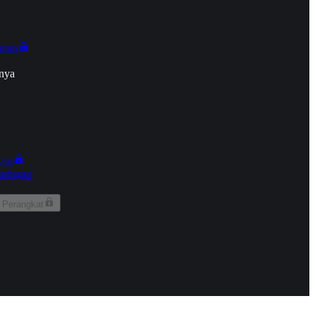
onan
nya
kun
aringan
 Perangkat