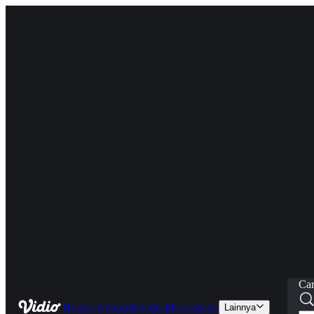
Car
Home
Live
Sports
Series
Movies
Kids
Lainnya