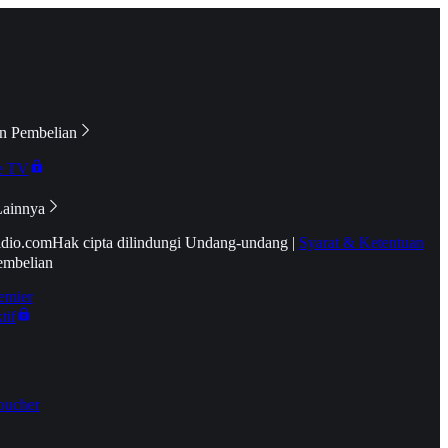
n Pembelian
e TV
Lainnya
idio.com
Hak cipta dilindungi Undang-undang
|
Syarat & Ketentuan
embelian
emier
tif
oucher