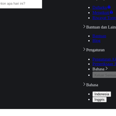
Daftarku
Mengikuti
Riwayat Tont
Bantuan dan Lain
Bantuan
Blog
Pengaturan
Pengaturan A
Pemeriksaan J
Bahasa
Keluar Semua
Bahasa
Indonesia
Inggris