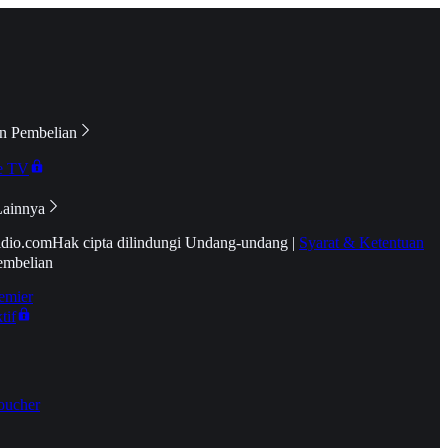
n Pembelian
e TV
Lainnya
idio.com
Hak cipta dilindungi Undang-undang
|
Syarat & Ketentuan
embelian
emier
tif
oucher