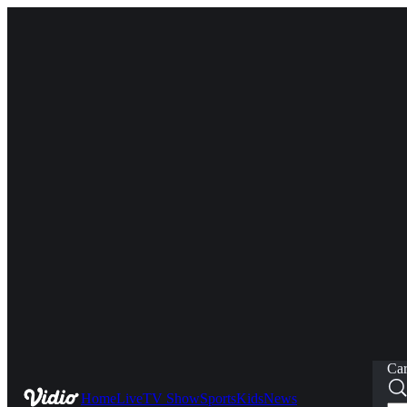
Car
Home
Live
TV Show
Sports
Kids
News