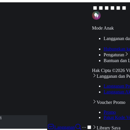
Mode Anak
Langganan da
Hubungkan k
Pengaturan
Bantuan dan 
Hak Cipta ©2026 V
Langganan dan P
Langganan Pr
Langganan Ak
Voucher Promo
Promo
Pakai Kode V
i
Langganan
···
Library Saya