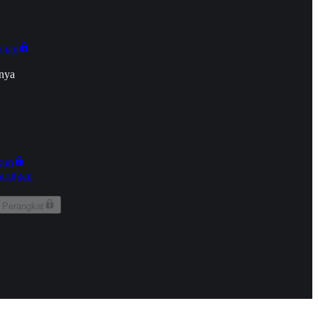
onan
nya
kun
aringan
 Perangkat