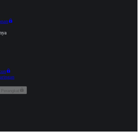
onan
nya
kun
aringan
 Perangkat