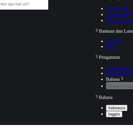
Daftarku
Mengikuti
Riwayat Tont
Bantuan dan Lain
Bantuan
Blog
Pengaturan
Pengaturan A
Pemeriksaan J
Bahasa
Keluar Semua
Bahasa
Indonesia
Inggris