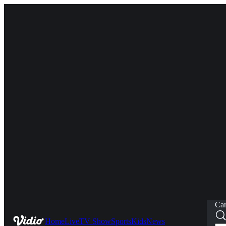
Car
Home
Live
TV Show
Sports
Kids
News