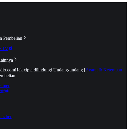
n Pembelian
e TV
Lainnya
idio.com
Hak cipta dilindungi Undang-undang
|
Syarat & Ketentuan
embelian
emier
tif
oucher