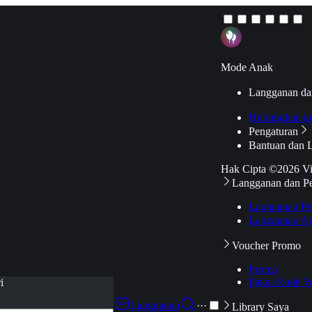
Mode Anak
Langganan da
Hubungkan k
Pengaturan
Bantuan dan 
Hak Cipta ©2026 V
Langganan dan P
Langganan Pr
Langganan Ak
Voucher Promo
Promo
Pakai Kode V
i
Langganan
···
Library Saya