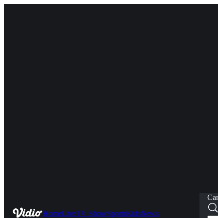
Car
Home
Live
TV Show
Sports
Kids
News