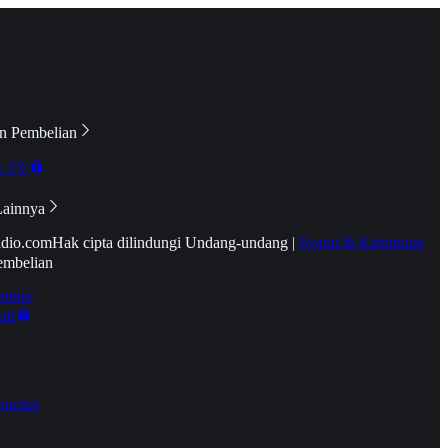
n Pembelian
e TV
Lainnya
idio.com
Hak cipta dilindungi Undang-undang
|
Syarat & Ketentuan
embelian
emier
tif
oucher