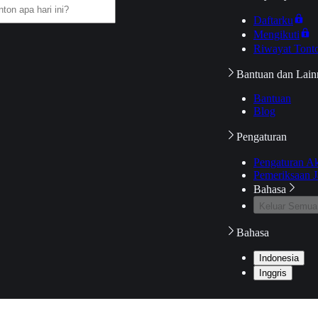
Daftarku
Mengikuti
Riwayat Tont
Bantuan dan Lain
Bantuan
Blog
Pengaturan
Pengaturan A
Pemeriksaan J
Bahasa
Keluar Semua
Bahasa
Indonesia
Inggris