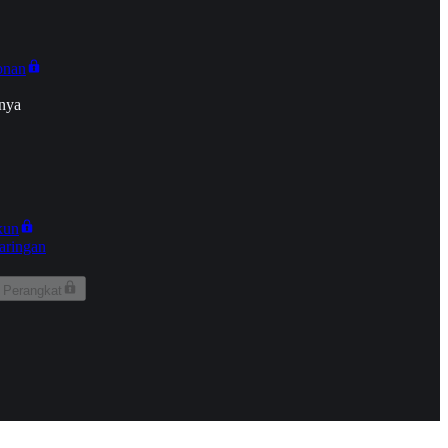
onan
nya
kun
aringan
 Perangkat