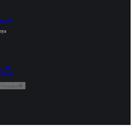
onan
nya
kun
aringan
 Perangkat