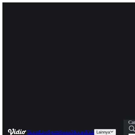
Car
Home
Live
Sports
Series
Movies
Kids
Lainnya