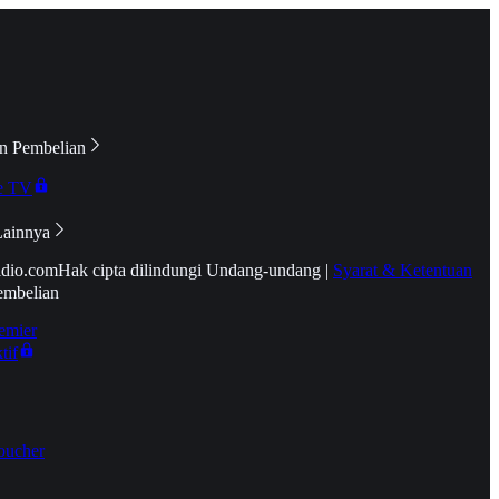
n Pembelian
e TV
Lainnya
idio.com
Hak cipta dilindungi Undang-undang
|
Syarat & Ketentuan
embelian
emier
tif
oucher