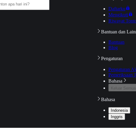
Daftarku
Mengikuti
Riwayat Tont
Bantuan dan Lain
Bantuan
Blog
Pengaturan
Pengaturan A
Pemeriksaan J
Bahasa
Keluar Semua
Bahasa
Indonesia
Inggris