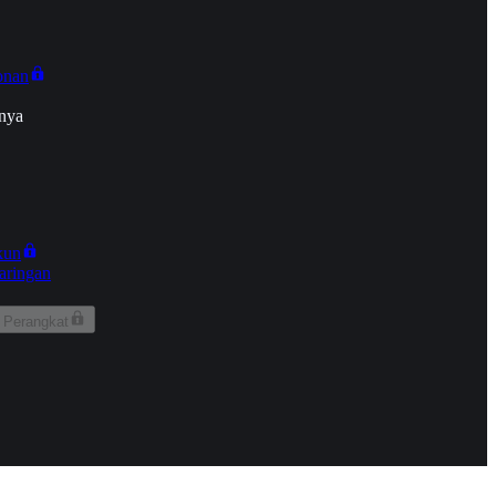
onan
nya
kun
aringan
 Perangkat