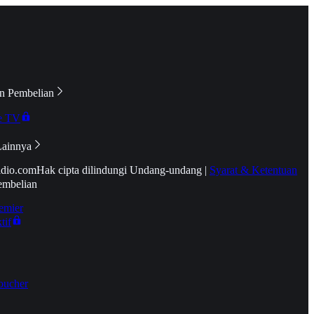
n Pembelian
e TV
Lainnya
idio.com
Hak cipta dilindungi Undang-undang
|
Syarat & Ketentuan
embelian
emier
tif
oucher