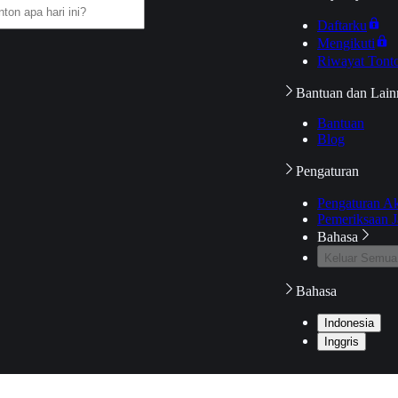
Daftarku
Mengikuti
Riwayat Tont
Bantuan dan Lain
Bantuan
Blog
Pengaturan
Pengaturan A
Pemeriksaan J
Bahasa
Keluar Semua
Bahasa
Indonesia
Inggris