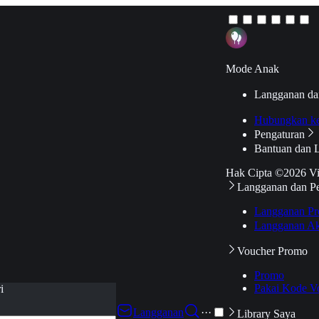
Mode Anak
Langganan da
Hubungkan k
Pengaturan
Bantuan dan 
Hak Cipta ©2026 V
Langganan dan P
Langganan Pr
Langganan Ak
Voucher Promo
Promo
Pakai Kode V
i
Langganan
···
Library Saya