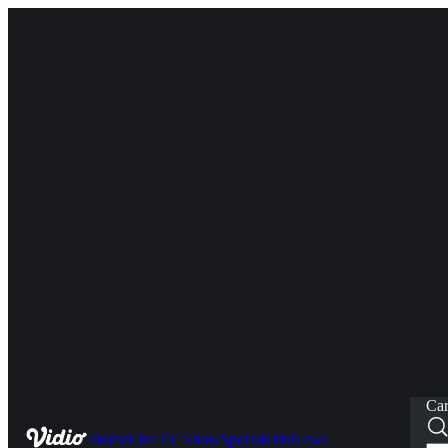
Car
Home
Live
TV Show
Sports
Kids
News