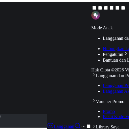
Mode Anak
Langganan da
Hubungkan k
Pengaturan
Bantuan dan 
Hak Cipta ©2026 V
Langganan dan P
Langganan Pr
Langganan Ak
Voucher Promo
Promo
Pakai Kode V
i
Langganan
···
Library Saya