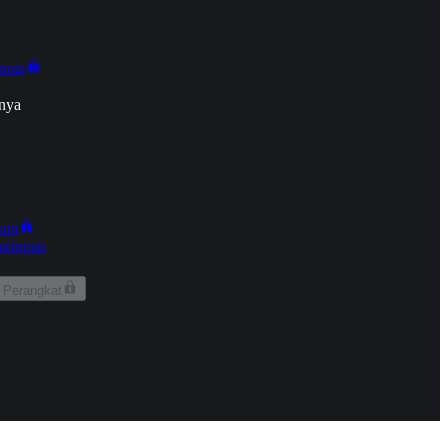
onan
nya
kun
aringan
 Perangkat