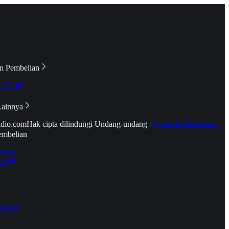
n Pembelian
e TV
Lainnya
idio.com
Hak cipta dilindungi Undang-undang
|
Syarat & Ketentuan
embelian
emier
tif
oucher