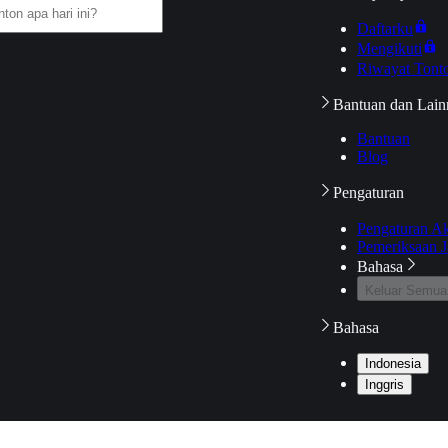
Daftarku
Mengikuti
Riwayat Tont
Bantuan dan Lain
Bantuan
Blog
Pengaturan
Pengaturan A
Pemeriksaan J
Bahasa
Keluar Semua
Bahasa
Indonesia
Inggris