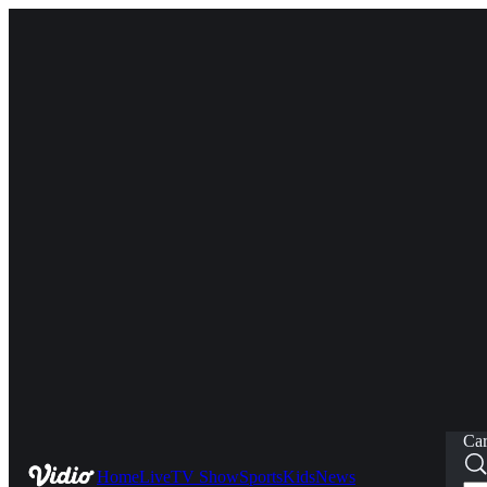
Car
Home
Live
TV Show
Sports
Kids
News