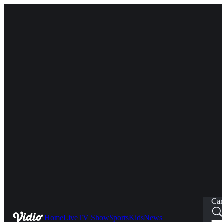
Car
Home
Live
TV Show
Sports
Kids
News