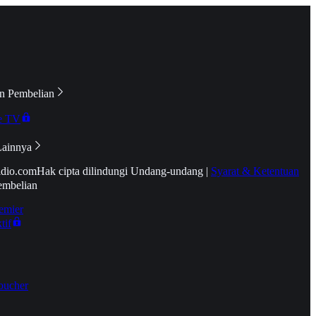
n Pembelian
e TV
Lainnya
idio.com
Hak cipta dilindungi Undang-undang
|
Syarat & Ketentuan
embelian
emier
tif
oucher