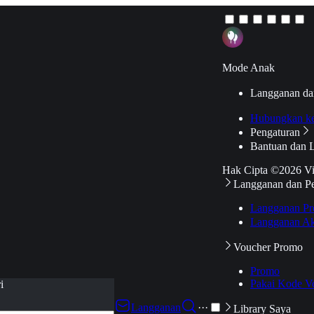
Mode Anak
Langganan da
Hubungkan k
Pengaturan
Bantuan dan 
Hak Cipta ©2026 V
Langganan dan P
Langganan Pr
Langganan Ak
Voucher Promo
Promo
Pakai Kode V
i
Langganan
···
Library Saya