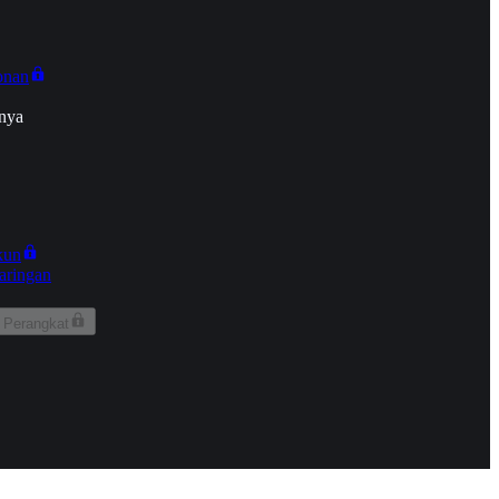
onan
nya
kun
aringan
 Perangkat