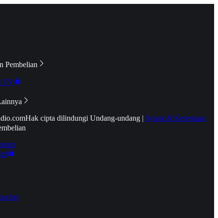
n Pembelian
e TV
Lainnya
idio.com
Hak cipta dilindungi Undang-undang
|
Syarat & Ketentuan
embelian
emier
tif
oucher