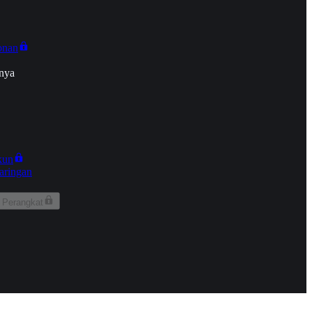
onan
nya
kun
aringan
 Perangkat