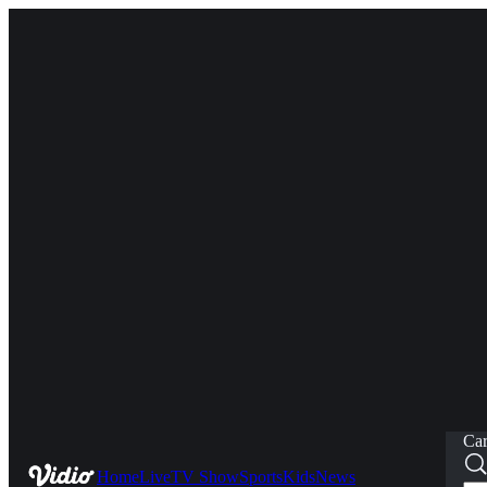
Car
Home
Live
TV Show
Sports
Kids
News