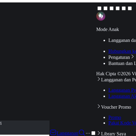
Mode Anak
Langganan da
Hubungkan k
Pengaturan
Bantuan dan 
Hak Cipta ©2026 V
Langganan dan P
Langganan Pr
Langganan Ak
Voucher Promo
Promo
Pakai Kode V
i
Langganan
···
Library Saya