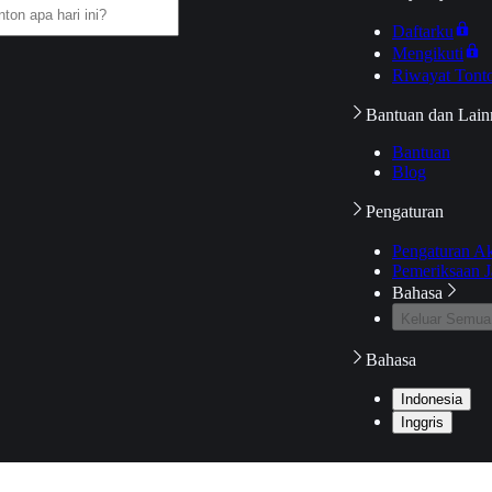
Daftarku
Mengikuti
Riwayat Tont
Bantuan dan Lain
Bantuan
Blog
Pengaturan
Pengaturan A
Pemeriksaan J
Bahasa
Keluar Semua
Bahasa
Indonesia
Inggris