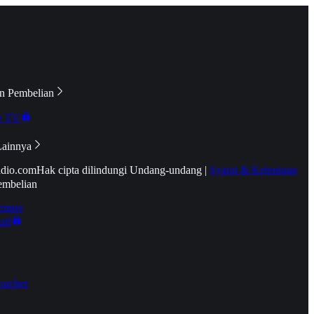
n Pembelian
e TV
Lainnya
idio.com
Hak cipta dilindungi Undang-undang
|
Syarat & Ketentuan
embelian
emier
tif
oucher