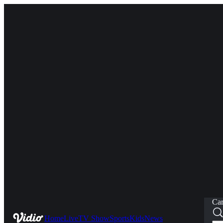
Car
Home
Live
TV Show
Sports
Kids
News