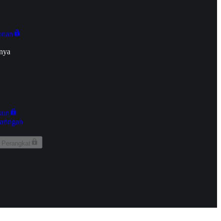
onan
nya
kun
aringan
 Perangkat