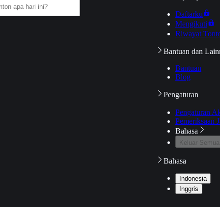
Daftarku
Mengikuti
Riwayat Tont
Bantuan dan Lain
Bantuan
Blog
Pengaturan
Pengaturan A
Pemeriksaan J
Bahasa
Keluar Semua
Bahasa
Indonesia
Inggris