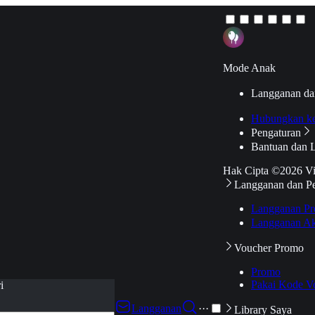
Mode Anak
Langganan da
Hubungkan k
Pengaturan
Bantuan dan 
Hak Cipta ©2026 V
Langganan dan P
Langganan Pr
Langganan Ak
Voucher Promo
Promo
Pakai Kode V
i
Langganan
···
Library Saya