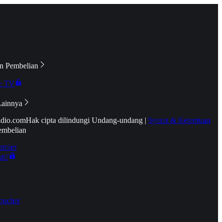
n Pembelian
e TV
Lainnya
idio.com
Hak cipta dilindungi Undang-undang
|
Syarat & Ketentuan
embelian
emier
tif
oucher