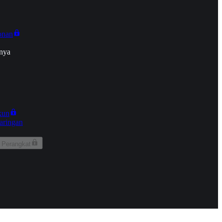
onan
nya
kun
aringan
 Perangkat