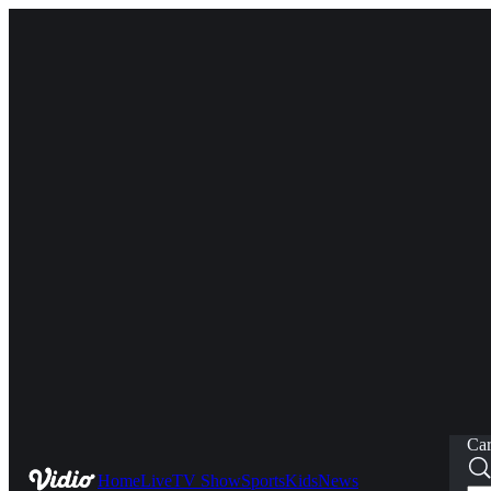
Car
Home
Live
TV Show
Sports
Kids
News