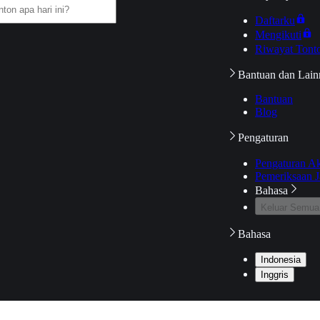
Daftarku
Mengikuti
Riwayat Tont
Bantuan dan Lain
Bantuan
Blog
Pengaturan
Pengaturan A
Pemeriksaan J
Bahasa
Keluar Semua
Bahasa
Indonesia
Inggris