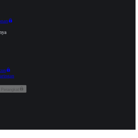
onan
nya
kun
aringan
 Perangkat