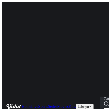
Car
Home
Live
Sports
Series
Movies
Kids
Lainnya