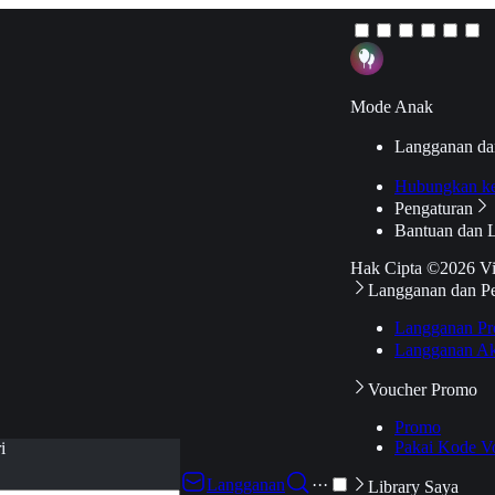
Mode Anak
Langganan da
Hubungkan k
Pengaturan
Bantuan dan 
Hak Cipta ©2026 V
Langganan dan P
Langganan Pr
Langganan Ak
Voucher Promo
Promo
Pakai Kode V
i
Langganan
···
Library Saya