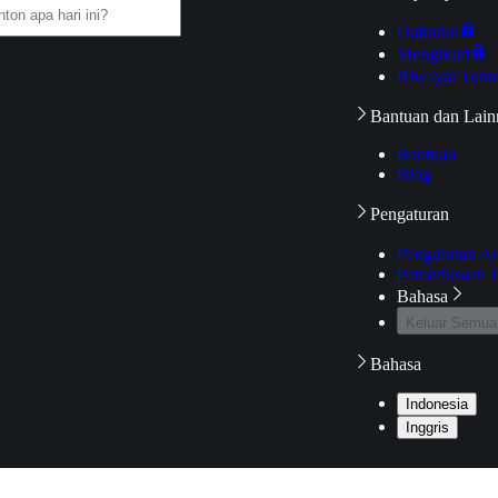
Daftarku
Mengikuti
Riwayat Tont
Bantuan dan Lain
Bantuan
Blog
Pengaturan
Pengaturan A
Pemeriksaan J
Bahasa
Keluar Semua
Bahasa
Indonesia
Inggris