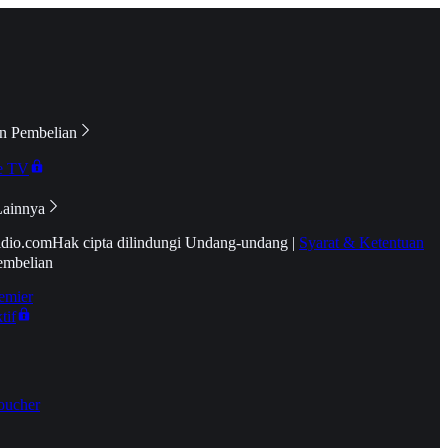
n Pembelian
e TV
Lainnya
idio.com
Hak cipta dilindungi Undang-undang
|
Syarat & Ketentuan
embelian
emier
tif
oucher