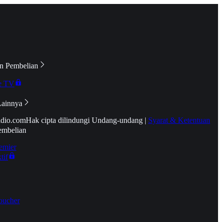
n Pembelian
e TV
Lainnya
idio.com
Hak cipta dilindungi Undang-undang
|
Syarat & Ketentuan
embelian
emier
tif
oucher