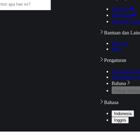
Daftarku
Mengikuti
Riwayat Tont
Bantuan dan Lain
Bantuan
Blog
Pengaturan
Pengaturan A
Pemeriksaan J
Bahasa
Keluar Semua
Bahasa
Indonesia
Inggris