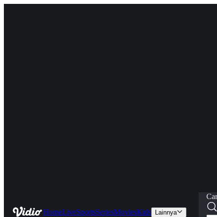
Car
Home
Live
Sports
Series
Movies
Kids
Lainnya