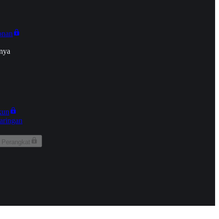
onan
nya
kun
aringan
 Perangkat