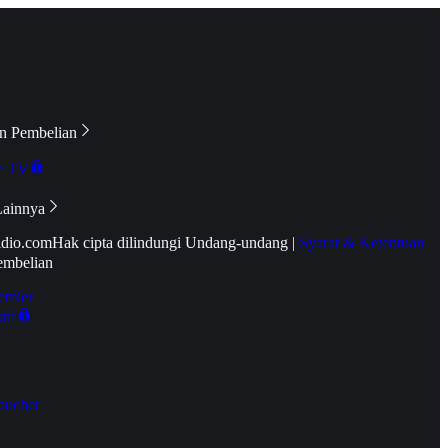
n Pembelian
e TV
Lainnya
idio.com
Hak cipta dilindungi Undang-undang
|
Syarat & Ketentuan
embelian
emier
tif
oucher