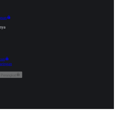
onan
nya
kun
aringan
 Perangkat