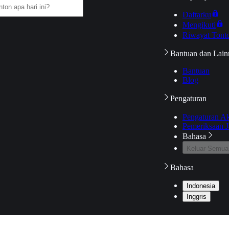
Daftarku
Mengikuti
Riwayat Tont
Bantuan dan Lain
Bantuan
Blog
Pengaturan
Pengaturan A
Pemeriksaan J
Bahasa
Keluar Semua
Bahasa
Indonesia
Inggris