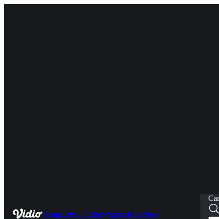
Car
Home
Live
TV Show
Sports
Kids
News