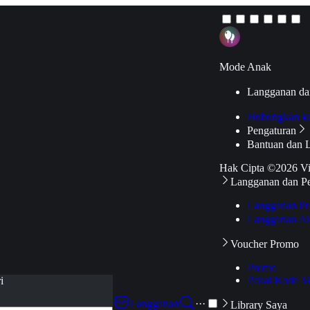
Mode Anak
Langganan da
Hubungkan k
Pengaturan
Bantuan dan 
Hak Cipta ©2026 V
Langganan dan P
Langganan Pr
Langganan Ak
Voucher Promo
Promo
Pakai Kode V
i
Langganan
···
Library Saya