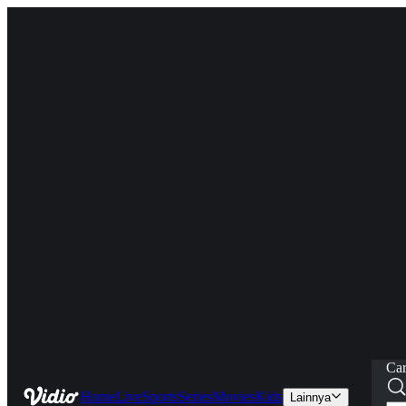
Car
Home
Live
Sports
Series
Movies
Kids
Lainnya