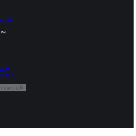
onan
nya
kun
aringan
 Perangkat