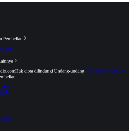
n Pembelian
e TV
Lainnya
idio.com
Hak cipta dilindungi Undang-undang
|
Syarat & Ketentuan
embelian
emier
tif
oucher