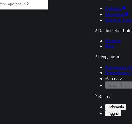
Daftarku
Mengikuti
Riwayat Tont
Bantuan dan Lain
Bantuan
Blog
Pengaturan
Pengaturan A
Pemeriksaan J
Bahasa
Keluar Semua
Bahasa
Indonesia
Inggris