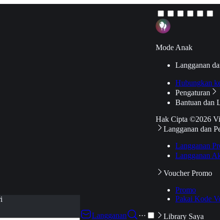
Mode Anak
Langganan da
Hubungkan k
Pengaturan
Bantuan dan 
Hak Cipta ©2026 V
Langganan dan P
Langganan Pr
Langganan Ak
Voucher Promo
Promo
Pakai Kode V
i
Langganan
···
Library Saya