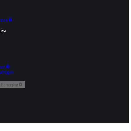
onan
nya
kun
aringan
 Perangkat