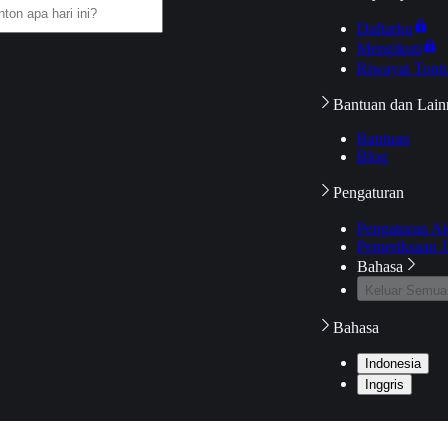
Daftarku
Mengikuti
Riwayat Tont
Bantuan dan Lain
Bantuan
Blog
Pengaturan
Pengaturan A
Pemeriksaan J
Bahasa
Keluar Semua
Bahasa
Indonesia
Inggris