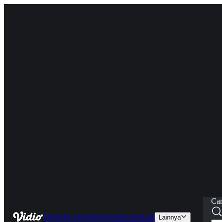
Car
Home
Live
Sports
Series
Movies
Kids
Lainnya