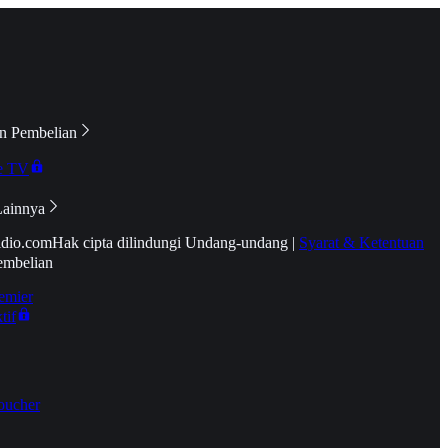
n Pembelian
e TV
Lainnya
idio.com
Hak cipta dilindungi Undang-undang
|
Syarat & Ketentuan
embelian
emier
tif
oucher