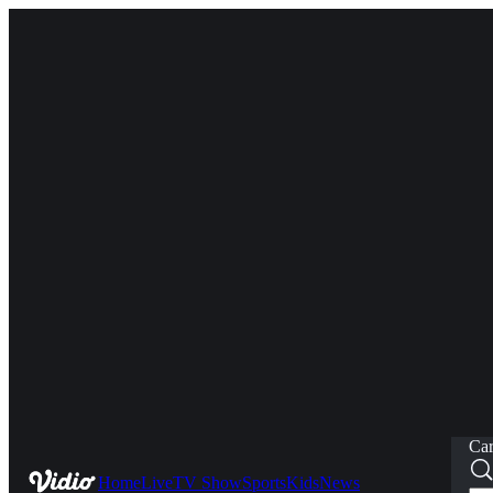
Car
Home
Live
TV Show
Sports
Kids
News