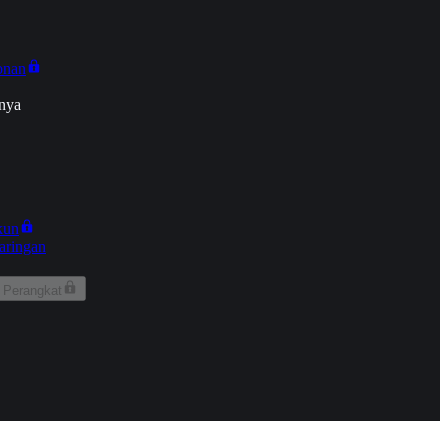
onan
nya
kun
aringan
 Perangkat