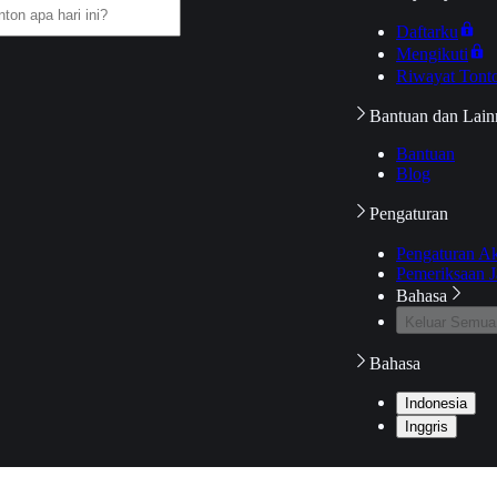
Daftarku
Mengikuti
Riwayat Tont
Bantuan dan Lain
Bantuan
Blog
Pengaturan
Pengaturan A
Pemeriksaan J
Bahasa
Keluar Semua
Bahasa
Indonesia
Inggris