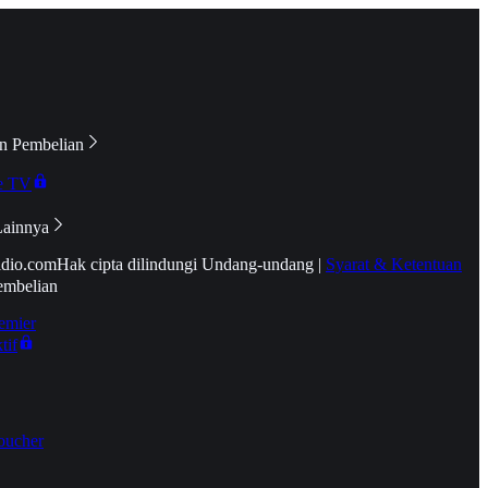
n Pembelian
e TV
Lainnya
idio.com
Hak cipta dilindungi Undang-undang
|
Syarat & Ketentuan
embelian
emier
tif
oucher