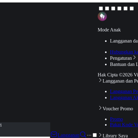
Mode Anak
Langganan da
Hubungkan k
Pengaturan
Bantuan dan 
Hak Cipta ©2026 V
Langganan dan P
Langganan Pr
Langganan Ak
Voucher Promo
Promo
Pakai Kode V
i
Langganan
···
Library Saya