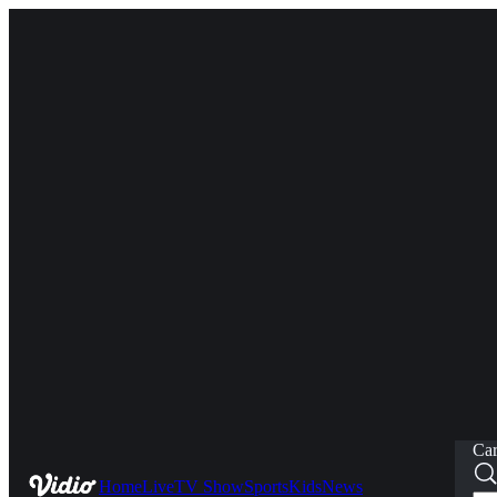
Car
Home
Live
TV Show
Sports
Kids
News