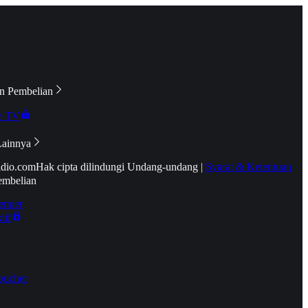
n Pembelian
e TV
Lainnya
idio.com
Hak cipta dilindungi Undang-undang
|
Syarat & Ketentuan
embelian
emier
tif
oucher