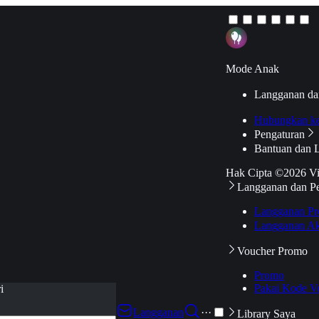
Mode Anak
Langganan da
Hubungkan k
Pengaturan
Bantuan dan 
Hak Cipta ©2026 V
Langganan dan P
Langganan Pr
Langganan Ak
Voucher Promo
Promo
Pakai Kode V
i
Langganan
···
Library Saya