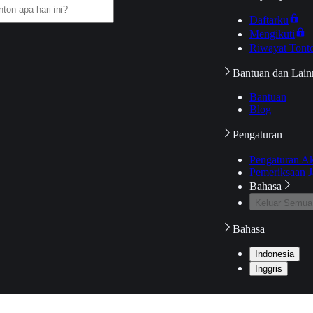
Daftarku
Mengikuti
Riwayat Tont
Bantuan dan Lain
Bantuan
Blog
Pengaturan
Pengaturan A
Pemeriksaan J
Bahasa
Keluar Semua
Bahasa
Indonesia
Inggris