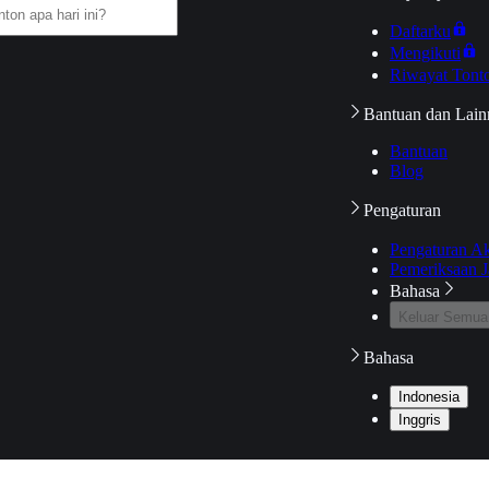
Daftarku
Mengikuti
Riwayat Tont
Bantuan dan Lain
Bantuan
Blog
Pengaturan
Pengaturan A
Pemeriksaan J
Bahasa
Keluar Semua
Bahasa
Indonesia
Inggris