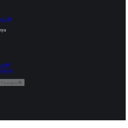
onan
nya
kun
aringan
 Perangkat