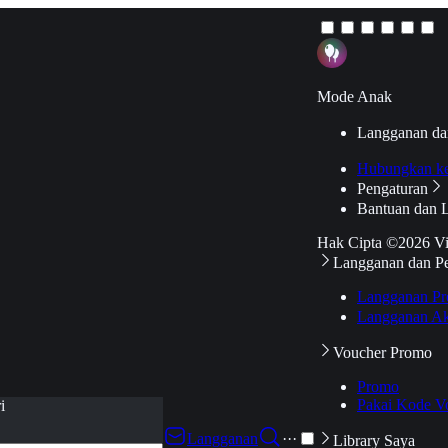
Mode Anak
Langganan da
Hubungkan k
Pengaturan
Bantuan dan 
Hak Cipta ©2026 V
Langganan dan P
Langganan Pr
Langganan Ak
Voucher Promo
Promo
Pakai Kode V
i
Langganan
···
Library Saya