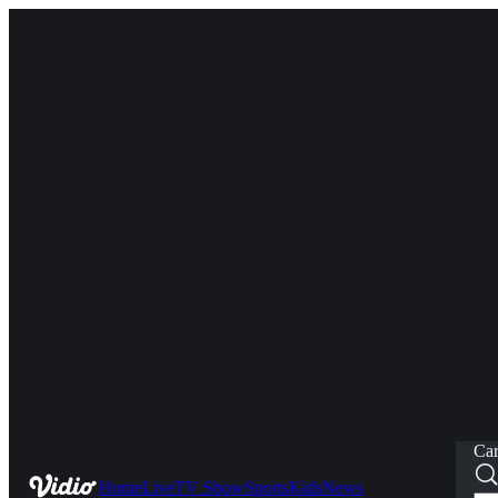
Car
Home
Live
TV Show
Sports
Kids
News