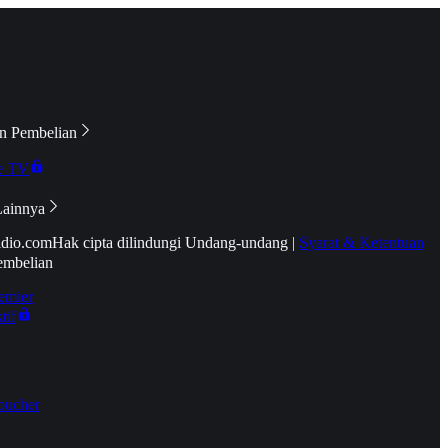
n Pembelian
e TV
Lainnya
idio.com
Hak cipta dilindungi Undang-undang
|
Syarat & Ketentuan
embelian
emier
tif
oucher