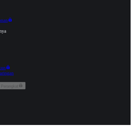
onan
nya
kun
aringan
 Perangkat