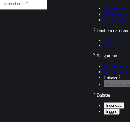
Daftarku
Mengikuti
Riwayat Tont
Bantuan dan Lain
Bantuan
Blog
Pengaturan
Pengaturan A
Pemeriksaan J
Bahasa
Keluar Semua
Bahasa
Indonesia
Inggris