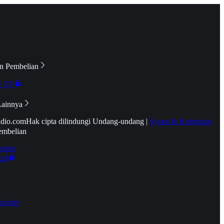
n Pembelian
e TV
Lainnya
idio.com
Hak cipta dilindungi Undang-undang
|
Syarat & Ketentuan
embelian
emier
tif
oucher