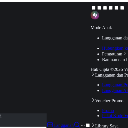
Mode Anak
Langganan da
Hubungkan k
Pengaturan
Bantuan dan 
Hak Cipta ©2026 V
Langganan dan P
Langganan Pr
Langganan Ak
Voucher Promo
Promo
Pakai Kode V
i
Langganan
···
Library Saya