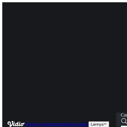
Car
Home
Live
Sports
Series
Movies
Kids
Lainnya