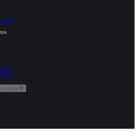
onan
nya
kun
aringan
 Perangkat