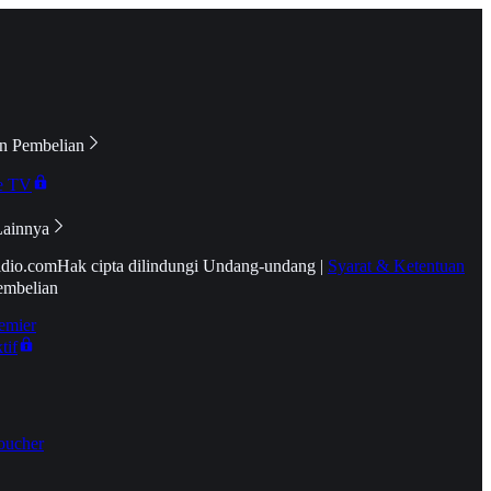
n Pembelian
e TV
Lainnya
idio.com
Hak cipta dilindungi Undang-undang
|
Syarat & Ketentuan
embelian
emier
tif
oucher