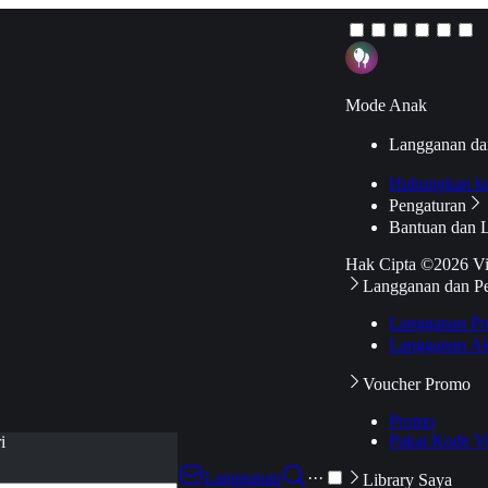
Mode Anak
Langganan da
Hubungkan k
Pengaturan
Bantuan dan 
Hak Cipta ©2026 V
Langganan dan P
Langganan Pr
Langganan Ak
Voucher Promo
Promo
Pakai Kode V
i
Langganan
···
Library Saya