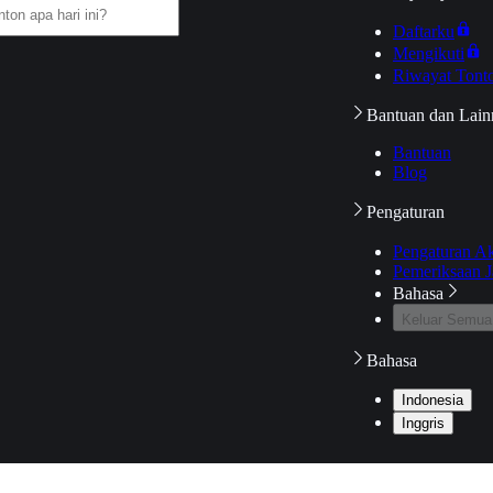
Daftarku
Mengikuti
Riwayat Tont
Bantuan dan Lain
Bantuan
Blog
Pengaturan
Pengaturan A
Pemeriksaan J
Bahasa
Keluar Semua
Bahasa
Indonesia
Inggris