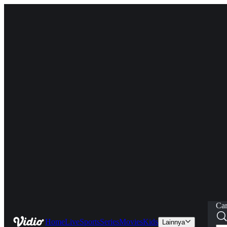
Car
Home
Live
Sports
Series
Movies
Kids
Lainnya