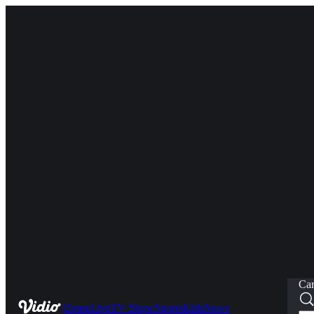
Car
Home
Live
TV Show
Sports
Kids
News