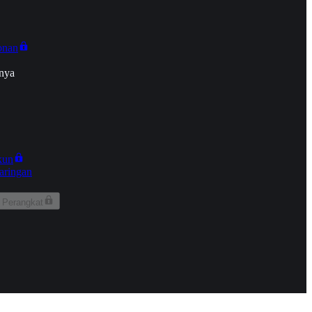
onan
nya
kun
aringan
 Perangkat