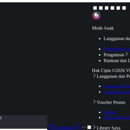
Mode Anak
Langganan da
Hubungkan k
Pengaturan
Bantuan dan 
Hak Cipta ©2026 V
Langganan dan P
Langganan Pr
Langganan Ak
Voucher Promo
Promo
Pakai Kode V
i
Langganan
···
Library Saya