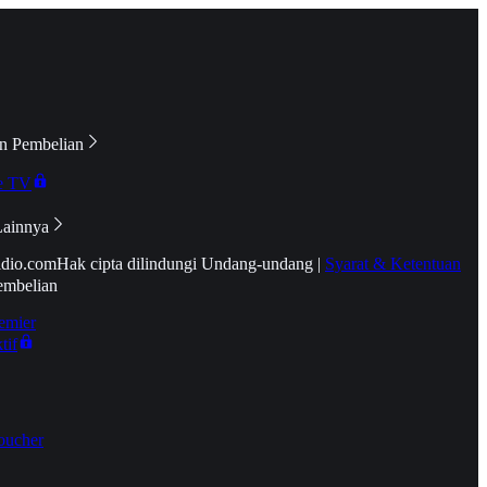
n Pembelian
e TV
Lainnya
idio.com
Hak cipta dilindungi Undang-undang
|
Syarat & Ketentuan
embelian
emier
tif
oucher