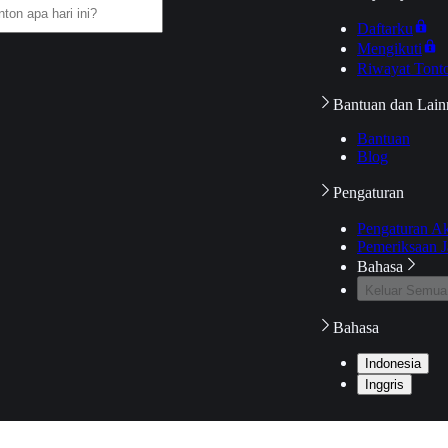
Daftarku
Mengikuti
Riwayat Tont
Bantuan dan Lain
Bantuan
Blog
Pengaturan
Pengaturan A
Pemeriksaan J
Bahasa
Keluar Semua
Bahasa
Indonesia
Inggris