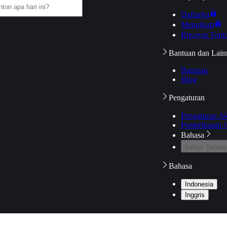
Daftarku
Mengikuti
Riwayat Tont
Bantuan dan Lain
Bantuan
Blog
Pengaturan
Pengaturan A
Pemeriksaan J
Bahasa
Keluar Semua
Bahasa
Indonesia
Inggris