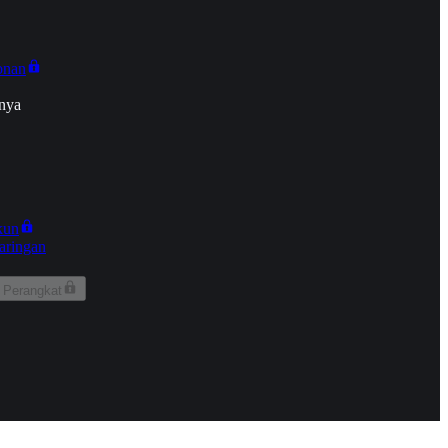
onan
nya
kun
aringan
 Perangkat