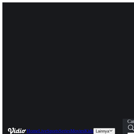
Car
Home
Live
Sports
Series
Movies
Kids
Lainnya