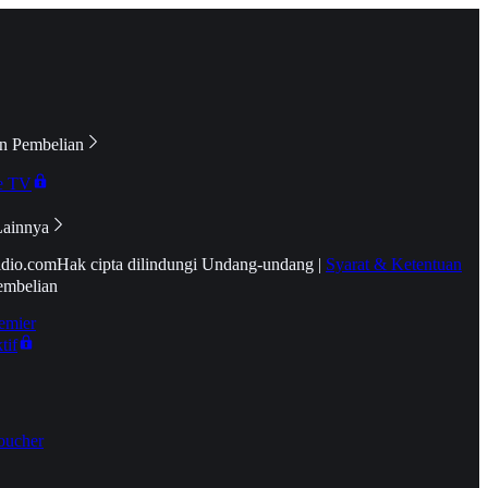
n Pembelian
e TV
Lainnya
idio.com
Hak cipta dilindungi Undang-undang
|
Syarat & Ketentuan
embelian
emier
tif
oucher