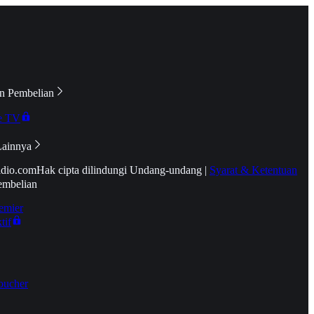
n Pembelian
e TV
Lainnya
idio.com
Hak cipta dilindungi Undang-undang
|
Syarat & Ketentuan
embelian
emier
tif
oucher