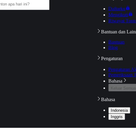
Daftarku
Mengikuti
Riwayat Tont
Bantuan dan Lain
Bantuan
Blog
Pengaturan
Pengaturan A
Pemeriksaan J
Bahasa
Keluar Semua
Bahasa
Indonesia
Inggris