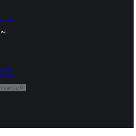
onan
nya
kun
aringan
 Perangkat