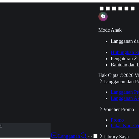
Mode Anak
Langganan da
Hubungkan k
Pengaturan
Bantuan dan 
Hak Cipta ©2026 V
Langganan dan P
Langganan Pr
Langganan Ak
Voucher Promo
Promo
Pakai Kode V
i
Langganan
···
Library Saya