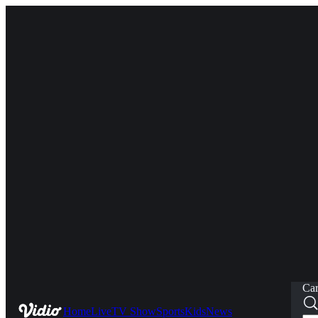
Car
Home
Live
TV Show
Sports
Kids
News